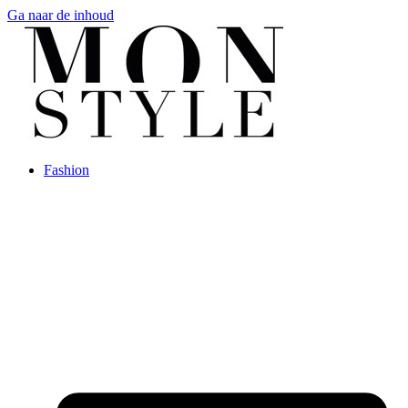
Ga naar de inhoud
Fashion