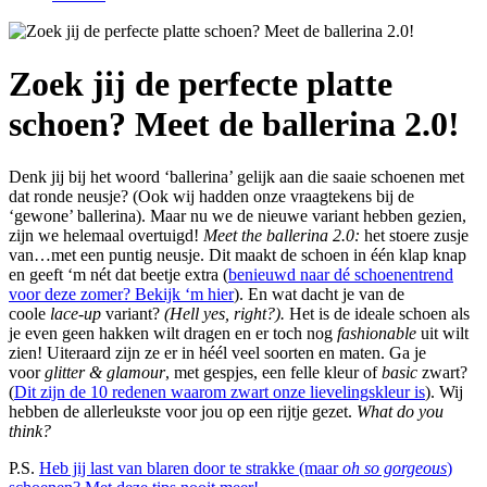
Zoek jij de perfecte platte
schoen? Meet de ballerina 2.0!
Denk jij bij het woord ‘ballerina’ gelijk aan die saaie schoenen met
dat ronde neusje? (Ook wij hadden onze vraagtekens bij de
‘gewone’ ballerina). Maar nu we de nieuwe variant hebben gezien,
zijn we helemaal overtuigd!
Meet the ballerina 2.0:
het stoere zusje
van…met een puntig neusje. Dit maakt de schoen in één klap knap
en geeft ‘m nét dat beetje extra (
benieuwd naar dé schoenentrend
voor deze zomer? Bekijk ‘m hier
). En wat dacht je van de
coole
lace-up
variant?
(Hell yes, right?).
Het is de ideale schoen als
je even geen hakken wilt dragen en er toch nog
fashionable
uit wilt
zien! Uiteraard zijn ze er in héél veel soorten en maten. Ga je
voor
glitter & glamour
, met gespjes, een felle kleur of
basic
zwart?
(
Dit zijn de 10 redenen waarom zwart onze lievelingskleur is
). Wij
hebben de allerleukste voor jou op een rijtje gezet.
What do you
think?
P.S.
Heb jij last van blaren door te strakke (maar
oh so gorgeous
)