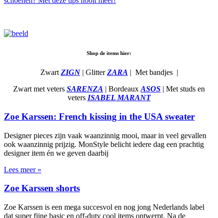
schoenen? Met deze tips nooit meer!
Shop de items hier:
Zwart
ZIGN
| Glitter
ZARA
| Met bandjes
|
Zwart met veters
SARENZA
| Bordeaux
ASOS
| Met studs en
veters
ISABEL MARANT
Zoe Karssen: French kissing in the USA sweater
Designer pieces zijn vaak waanzinnig mooi, maar in veel gevallen
ook waanzinnig prijzig. MonStyle belicht iedere dag een prachtig
designer item én we geven daarbij
Lees meer »
Zoe Karssen shorts
Zoe Karssen is een mega succesvol en nog jong Nederlands label
dat super fijne basic en off-duty cool items ontwerpt. Na de