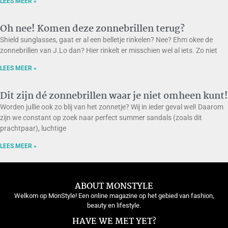
LEES MEER »
Oh nee! Komen deze zonnebrillen terug?
Shield sunglasses, gaat er al een belletje rinkelen? Nee? Ehm okee de
zonnebrillen van J.Lo dan? Hier rinkelt er misschien wel al iets. Zo niet
LEES MEER »
Dit zijn dé zonnebrillen waar je niet omheen kunt!
Worden jullie ook zo blij van het zonnetje? Wij in ieder geval wel! Daarom
zijn we constant op zoek naar perfect summer sandals (zoals dit
prachtpaar), luchtige
LEES MEER »
ABOUT MONSTYLE
Welkom op MonStyle! Een online magazine op het gebied van fashion,
beauty en lifestyle.
HAVE WE MET YET?