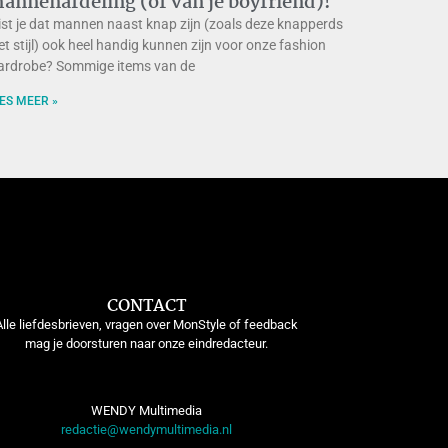
annenafdeling (of van je boyfriend)!
st je dat mannen naast knap zijn (zoals deze knapperds
t stijl) ook heel handig kunnen zijn voor onze fashion
rdrobe? Sommige items van de
ES MEER »
CONTACT
Alle liefdesbrieven, vragen over MonStyle of feedback
mag je doorsturen naar onze eindredacteur.
WENDY Multimedia
redactie@wendymultimedia.nl