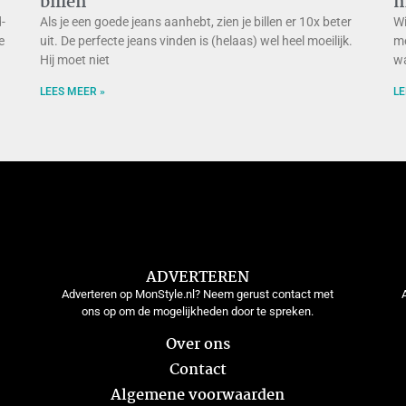
billen
m
-
Als je een goede jeans aanhebt, zien je billen er 10x beter
Wi
e
uit. De perfecte jeans vinden is (helaas) wel heel moeilijk.
me
Hij moet niet
wa
LEES MEER »
LE
ADVERTEREN
Adverteren op MonStyle.nl? Neem gerust contact met
ons op om de mogelijkheden door te spreken.
Over ons
Contact
Algemene voorwaarden