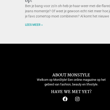
op!
Ben je bang voor zo’n oh-heb-je-haar-weer-met-die-flared
jeans momentje? Of weet je gewoon echt niet meer hoe j
je favo zomertop moet combineren? Al komt het nieuwe
LEES MEER »
ABOUT MONSTYLE
Welkom op MonStyle! Een online magazine op het
gebied van fashion, beauty en lifestyle.
HAVE WE MET YET?