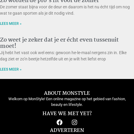
Zo worden de pro’s fit voor de zomer
De zomer staat bijna voor de deur en daarom is het nu écht tijd om nog
wat te gaan sporten als je dit nodig vind.
LEES MEER »
Zo weet je zeker dat je er écht even tussenuit
moet!
Jij hebt het vast ook wel eens: gewoon he-le-maal nergens zin in. Elke
dag ziet er zo’n beetje hetzelfde uit en je wilt het liefst erop
LEES MEER »
ABOUT MONSTYLE
Welkom op MonStyle! Een online magazine op het gebied van fashion,
beauty en lifestyle.
HAVE WE MET YET?
ADVERTEREN