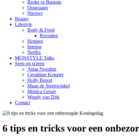
Broke or Bargain
Duurzaam
Nieuws
Beauty
Lifestyle
Body & Food
Recepten
Hotspot
Interior
Netflix
MONSTYLE Talks
Seen on screen
Anna Nooshin
Geraldine Kemper
Holly Brood
Maan de Steenwinkel
Monica Geuze
Wendy van Dijk
Contact
6 tips en tricks voor een onbez