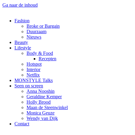
Ga naar de inhoud
Fashion
Broke or Bargain
Duurzaam
Nieuws
Beauty
Lifestyle
Body & Food
Recepten
Hotspot
Interior
Netflix
MONSTYLE Talks
Seen on screen
Anna Nooshin
Geraldine Kemper
Holly Brood
Maan de Steenwinkel
Monica Geuze
Wendy van Dijk
Contact