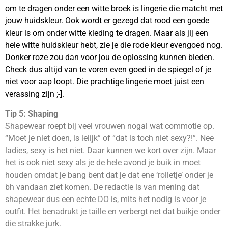
om te dragen onder een witte broek is lingerie die matcht met
jouw huidskleur. Ook wordt er gezegd dat rood een goede
kleur is om onder witte kleding te dragen. Maar als jij een
hele witte huidskleur hebt, zie je die rode kleur evengoed nog.
Donker roze zou dan voor jou de oplossing kunnen bieden.
Check dus altijd van te voren even goed in de spiegel of je
niet voor aap loopt. Die prachtige lingerie moet juist een
verassing zijn ;-].
Tip 5: Shaping
Shapewear roept bij veel vrouwen nogal wat commotie op.
“Moet je niet doen, is lelijk” of “dat is toch niet sexy?!”. Nee
ladies, sexy is het niet. Daar kunnen we kort over zijn. Maar
het is ook niet sexy als je de hele avond je buik in moet
houden omdat je bang bent dat je dat ene ‘rolletje’ onder je
bh vandaan ziet komen. De redactie is van mening dat
shapewear dus een echte DO is, mits het nodig is voor je
outfit. Het benadrukt je taille en verbergt net dat buikje onder
die strakke jurk.