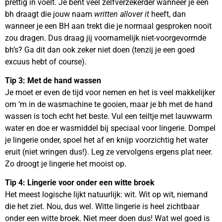
prettig in voelt. Je bent veel zelfverzekerder wanneer je een
bh draagt die jouw naam
written allover it
heeft, dan
wanneer je een BH aan trekt die je normaal gesproken nooit
zou dragen. Dus draag jij voornamelijk niet-voorgevormde
bh’s? Ga dit dan ook zeker niet doen (tenzij je een goed
excuus hebt of course).
Tip 3: Met de hand wassen
Je moet er even de tijd voor nemen en het is veel makkelijker
om ‘m in de wasmachine te gooien, maar je bh met de hand
wassen is toch echt het beste. Vul een teiltje met lauwwarm
water en doe er wasmiddel bij speciaal voor lingerie. Dompel
je lingerie onder, spoel het af en knijp voorzichtig het water
eruit (niet wringen dus!). Leg ze vervolgens ergens plat neer.
Zo droogt je lingerie het mooist op.
Tip 4: Lingerie voor onder een witte broek
Het meest logische lijkt natuurlijk: wit. Wit op wit, niemand
die het ziet. Nou, dus wel. Witte lingerie is heel zichtbaar
onder een witte broek. Niet meer doen dus! Wat wel goed is