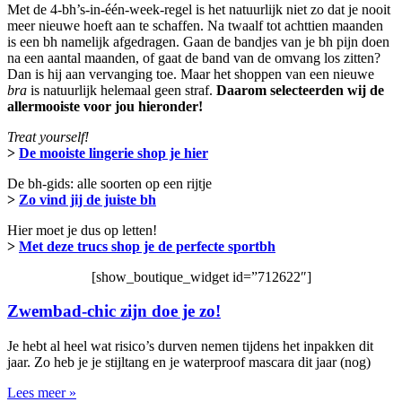
Met de 4-bh’s-in-één-week-regel is het natuurlijk niet zo dat je nooit
meer nieuwe hoeft aan te schaffen. Na twaalf tot achttien maanden
is een bh namelijk afgedragen. Gaan de bandjes van je bh pijn doen
na een aantal maanden, of gaat de band van de omvang los zitten?
Dan is hij aan vervanging toe. Maar het shoppen van een nieuwe
bra
is natuurlijk helemaal geen straf.
Daarom selecteerden wij de
allermooiste voor jou hieronder!
Treat yourself!
>
De mooiste lingerie shop je hier
De bh-gids: alle soorten op een rijtje
>
Zo vind jij de juiste bh
Hier moet je dus op letten!
>
Met deze trucs shop je de perfecte sportbh
[show_boutique_widget id=”712622″]
Zwembad-chic zijn doe je zo!
Je hebt al heel wat risico’s durven nemen tijdens het inpakken dit
jaar. Zo heb je je stijltang en je waterproof mascara dit jaar (nog)
Lees meer »