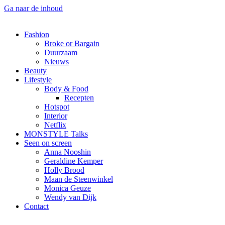
Ga naar de inhoud
Fashion
Broke or Bargain
Duurzaam
Nieuws
Beauty
Lifestyle
Body & Food
Recepten
Hotspot
Interior
Netflix
MONSTYLE Talks
Seen on screen
Anna Nooshin
Geraldine Kemper
Holly Brood
Maan de Steenwinkel
Monica Geuze
Wendy van Dijk
Contact