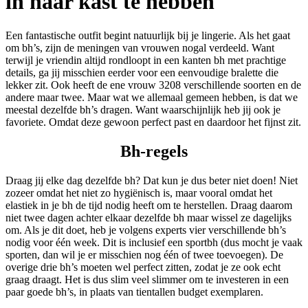
in haar kast te hebben
Een fantastische outfit begint natuurlijk bij je lingerie. Als het gaat
om bh’s, zijn de meningen van vrouwen nogal verdeeld. Want
terwijl je vriendin altijd rondloopt in een kanten bh met prachtige
details, ga jij misschien eerder voor een eenvoudige bralette die
lekker zit. Ook heeft de ene vrouw 3208 verschillende soorten en de
andere maar twee. Maar wat we allemaal gemeen hebben, is dat we
meestal dezelfde bh’s dragen. Want waarschijnlijk heb jij ook je
favoriete. Omdat deze gewoon perfect past en daardoor het fijnst zit.
Bh-regels
Draag jij elke dag dezelfde bh? Dat kun je dus beter niet doen! Niet
zozeer omdat het niet zo hygiënisch is, maar vooral omdat het
elastiek in je bh de tijd nodig heeft om te herstellen. Draag daarom
niet twee dagen achter elkaar dezelfde bh maar wissel ze dagelijks
om. Als je dit doet, heb je volgens experts vier verschillende bh’s
nodig voor één week. Dit is inclusief een sportbh (dus mocht je vaak
sporten, dan wil je er misschien nog één of twee toevoegen). De
overige drie bh’s moeten wel perfect zitten, zodat je ze ook echt
graag draagt. Het is dus slim veel slimmer om te investeren in een
paar goede bh’s, in plaats van tientallen budget exemplaren.