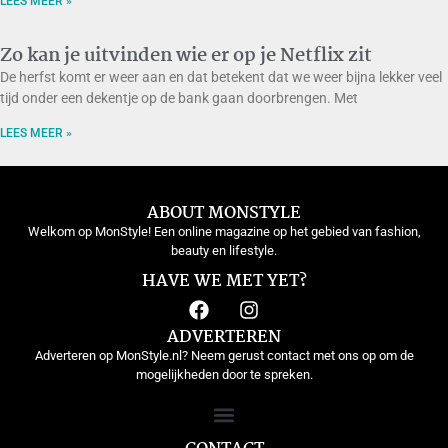
LEES MEER »
Zo kan je uitvinden wie er op je Netflix zit
De herfst komt er weer aan en dat betekent dat we weer bijna lekker veel
tijd onder een dekentje op de bank gaan doorbrengen. Met
LEES MEER »
ABOUT MONSTYLE
Welkom op MonStyle! Een online magazine op het gebied van fashion,
beauty en lifestyle.
HAVE WE MET YET?
ADVERTEREN
Adverteren op MonStyle.nl? Neem gerust contact met ons op om de
mogelijkheden door te spreken.