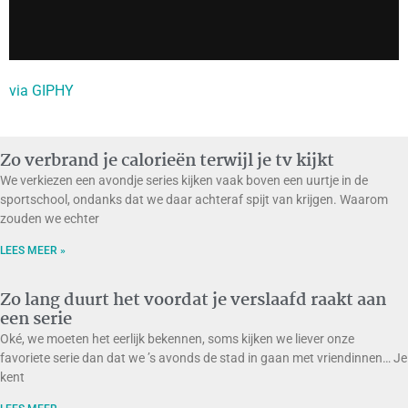
via GIPHY
Zo verbrand je calorieën terwijl je tv kijkt
We verkiezen een avondje series kijken vaak boven een uurtje in de
sportschool, ondanks dat we daar achteraf spijt van krijgen. Waarom
zouden we echter
LEES MEER »
Zo lang duurt het voordat je verslaafd raakt aan
een serie
Oké, we moeten het eerlijk bekennen, soms kijken we liever onze
favoriete serie dan dat we ’s avonds de stad in gaan met vriendinnen… Je
kent