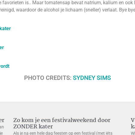
e favorieten is.. Maar tomatensap bevat natrium, kalium en ook l
inigd, waardoor de alcohol je lichaam (sneller) verlaat. Bye bye,
kater
er
wordt
PHOTO CREDITS:
SYDNEY SIMS
er
Zo kom je een festivalweekend door
V
ZONDER kater
k
van
je
Als je na een hele dag feesten op een festival (met iéts
Wi