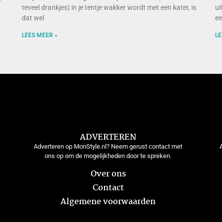
teveel drankjes) in je tentje wakker wordt met een kater, is
ui
dat wel
ee
LEES MEER »
LE
ADVERTEREN
Adverteren op MonStyle.nl? Neem gerust contact met
ons op om de mogelijkheden door te spreken.
Over ons
Contact
Algemene voorwaarden