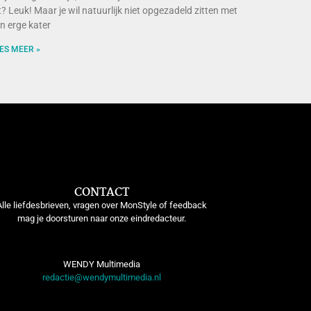
t? Leuk! Maar je wil natuurlijk niet opgezadeld zitten met
n erge kater
ES MEER »
CONTACT
Alle liefdesbrieven, vragen over MonStyle of feedback
mag je doorsturen naar onze eindredacteur.
WENDY Multimedia
redactie@wendymultimedia.nl