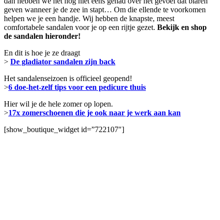
dan hebben we het nog niet eens gehad over het gevoel dat blaren
geven wanneer je de zee in stapt… Om die ellende te voorkomen
helpen we je een handje. Wij hebben de knapste, meest
comfortabele sandalen voor je
op een rijtje gezet.
Bekijk en shop
de sandalen hieronder!
En dit is hoe je ze draagt
>
De gladiator sandalen zijn back
Het sandalenseizoen is officieel geopend!
>
6 doe-het-zelf tips voor een pedicure thuis
Hier wil je de hele zomer op lopen.
>
17x zomerschoenen die je ook naar je werk aan kan
[show_boutique_widget id=”722107″]