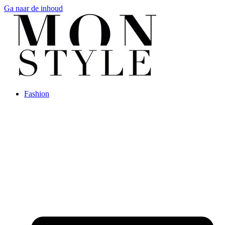
Ga naar de inhoud
Fashion