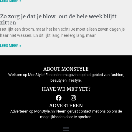
LEES MEER »
Zo zorg je dat je blow-out de hele week blijft
zitten
Het lijkt een droom, maar het kan echt! Je moet alleen zeven dagen je
haar niet wassen. En dit lijkt lang, heel erg lang, maar
LEES MEER »
ABOUT MONSTYLE
Welkom op MonStyle! Een online magazine op het gebied van fashion,
beauty en lifestyle.
HAVE WE MET YET?
ADVERTEREN
Adverteren op MonStyle.nl? Neem gerust contact met ons op om de
mogelijkheden door te spreken.