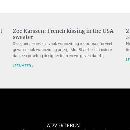
et
Zoe Karssen: French kissing in the USA
Z
sweater
Zo
Designer pieces zijn vaak waanzinnig mooi, maar in veel
Ne
gevallen ook waanzinnig prijzig. MonStyle belicht iedere
it
dag een prachtig designer item én we geven daarbij
LE
LEES MEER »
ADVERTEREN