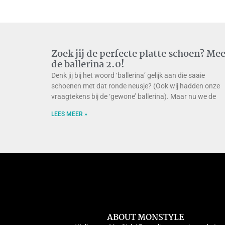
Zoek jij de perfecte platte schoen? Me
de ballerina 2.0!
Denk jij bij het woord ‘ballerina’ gelijk aan die saaie
schoenen met dat ronde neusje? (Ook wij hadden onze
vraagtekens bij de ‘gewone’ ballerina). Maar nu we de
LEES MEER »
ABOUT MONSTYLE