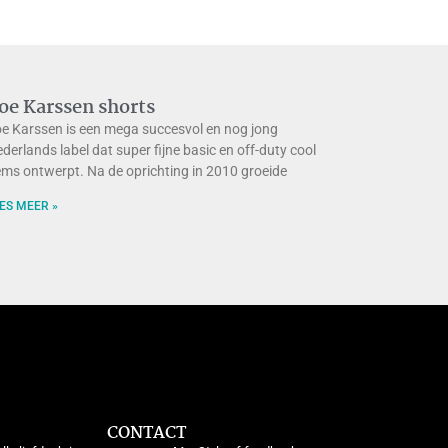
oe Karssen shorts
e Karssen is een mega succesvol en nog jong
derlands label dat super fijne basic en off-duty cool
ems ontwerpt. Na de oprichting in 2010 groeide
ES MEER »
CONTACT