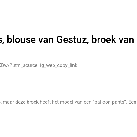
s, blouse van Gestuz, broek van
Bw/?utm_source=ig_web_copy_link
o, maar deze broek heeft het model van een “balloon pants”. Een