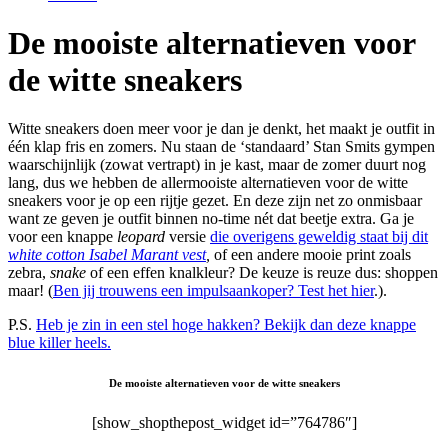
De mooiste alternatieven voor
de witte sneakers
Witte sneakers doen meer voor je dan je denkt, het maakt je outfit in
één klap fris en zomers. Nu staan de ‘standaard’ Stan Smits gympen
waarschijnlijk (zowat vertrapt) in je kast, maar de zomer duurt nog
lang, dus we hebben de allermooiste alternatieven voor de witte
sneakers voor je op een rijtje gezet. En deze zijn net zo onmisbaar
want ze geven je outfit binnen no-time nét dat beetje extra. Ga je
voor een knappe
leopard
versie
die overigens geweldig staat bij dit
white cotton Isabel Marant vest
,
of een andere mooie print zoals
zebra,
snake
of een effen knalkleur? De keuze is reuze dus: shoppen
maar! (
Ben jij trouwens een impulsaankoper? Test het hier
.).
P.S.
Heb je zin in een stel hoge hakken? Bekijk dan deze knappe
blue killer heels.
De mooiste alternatieven voor de witte sneakers
[show_shopthepost_widget id=”764786″]