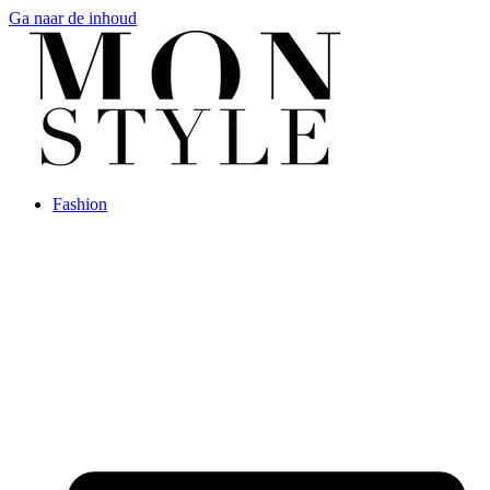
Ga naar de inhoud
Fashion