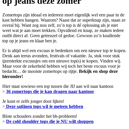
op jeans deze zomer
Zomertops zijn ideaal en iedereen moet eigenlijk wel een paar in de
kast hebben hangen. Waarom? Naast dat ze superknap zijn, staan ze
overal bij. Want zeg nou zelf, zo’n top is dé oplossing als je niet
weet wat je aan moet trekken. Opvallend en knap, ze maken iedere
outfit direct af. Geen getreuzel of gedoe. Gewoon zo’n knallende
top op je jeans en klaar ben je.
Er is altijd wel een excuus te bedenken om een nieuwe top te kopen.
Denk aan terras avonden, festivals of vakantie. Ja, stuk voor stuk
ijzersterkte excuusjes om een nieuwe top(s) te kopen. Vinden wij.
Maar voor de zekerheid hebben wij toch het beste excuus voor je
bedacht… de mooiste zomertops op rijtje.
Bekijk en shop deze
hieronder!
Hier staat sowieso een top tussen die JIJ aan wil naar kantoor.
>
36 zomertops die je kan dragen naar kantoor
Je kunt er zelfs jonger door lijken!
>
Deze satijnen tops wil je meteen hebben
Blote schouders zonder het bh-probleem!
>
De cold shoulder tops die je NU wilt shoppen