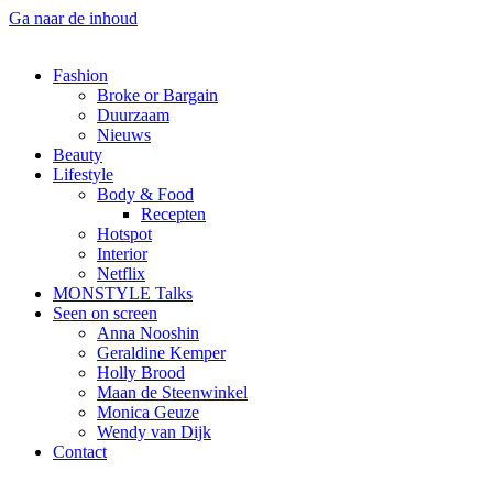
Ga naar de inhoud
Fashion
Broke or Bargain
Duurzaam
Nieuws
Beauty
Lifestyle
Body & Food
Recepten
Hotspot
Interior
Netflix
MONSTYLE Talks
Seen on screen
Anna Nooshin
Geraldine Kemper
Holly Brood
Maan de Steenwinkel
Monica Geuze
Wendy van Dijk
Contact