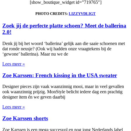
[show_boutique_widget id=”719765″]
PHOTO CREDITS:
LIZZYVDLIGT
Zoek jij de perfecte platte schoen? Meet de ballerina
2.0!
Denk jij bij het woord ‘ballerina’ gelijk aan die saaie schoenen met
dat ronde neusje? (Ook wij hadden onze vraagtekens bij de
‘gewone’ ballerina). Maar nu we de
Lees meer »
Zoe Karssen: French kissing in the USA sweater
Designer pieces zijn vaak waanzinnig mooi, maar in veel gevallen
ook waanzinnig prijzig. MonStyle belicht iedere dag een prachtig
designer item én we geven daarbij
Lees meer »
Zoe Karssen shorts
Zoe Karssen is een mega succesvol en nog jong Nederlands label