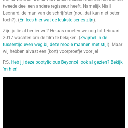
tweede deel een andere regisseur heeft. Namelijk Niall
Leonard, de man van de schrijfster (nou, dat kan niet beter
toch?). (
En lees hier wat de leukste series zijn
).
Zijn jullie al benieuwd? Helaas moeten we nog tot februari
2017 wachten om de film te bekijken. (
Zwijmel in de
tussentijd even weg bij deze mooie mannen met stijl
). Maar
wij hebben alvast een (kort) voorproefje voor je!
P.S.
Heb jij deze bootylicious Beyoncé look al gezien? Bekijk
‘m hier!