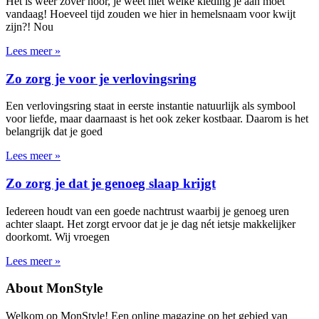
Het is weer zover hoor, je weet niet welke kleding je aan moet
vandaag! Hoeveel tijd zouden we hier in hemelsnaam voor kwijt
zijn?! Nou
Lees meer »
Zo zorg je voor je verlovingsring
Een verlovingsring staat in eerste instantie natuurlijk als symbool
voor liefde, maar daarnaast is het ook zeker kostbaar. Daarom is het
belangrijk dat je goed
Lees meer »
Zo zorg je dat je genoeg slaap krijgt
Iedereen houdt van een goede nachtrust waarbij je genoeg uren
achter slaapt. Het zorgt ervoor dat je je dag nét ietsje makkelijker
doorkomt. Wij vroegen
Lees meer »
About MonStyle
Welkom op MonStyle! Een online magazine op het gebied van