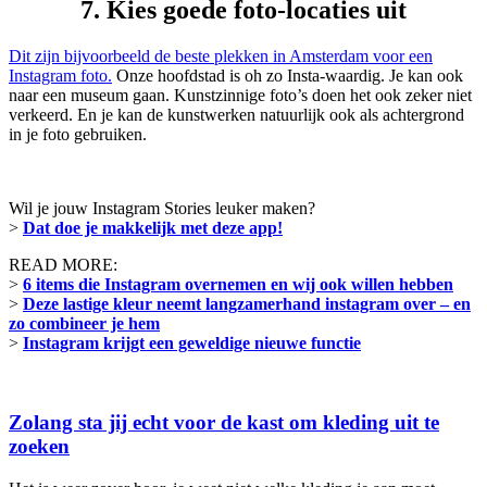
7. Kies goede foto-locaties uit
Dit zijn bijvoorbeeld de beste plekken in Amsterdam voor een
Instagram foto.
Onze hoofdstad is oh zo Insta-waardig. Je kan ook
naar een museum gaan. Kunstzinnige foto’s doen het ook zeker niet
verkeerd. En je kan de kunstwerken natuurlijk ook als achtergrond
in je foto gebruiken.
Wil je jouw Instagram Stories leuker maken?
>
Dat doe je makkelijk met deze app!
READ MORE:
>
6 items die Instagram overnemen en wij ook willen hebben
>
Deze lastige kleur neemt langzamerhand instagram over – en
zo combineer je hem
>
Instagram krijgt een geweldige nieuwe functie
Zolang sta jij echt voor de kast om kleding uit te
zoeken