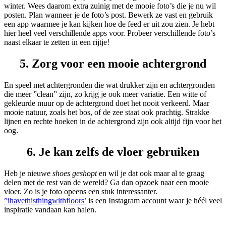
winter. Wees daarom extra zuinig met de mooie foto’s die je nu wil
posten. Plan wanneer je de foto’s post. Bewerk ze vast en gebruik
een app waarmee je kan kijken hoe de feed er uit zou zien. Je hebt
hier heel veel verschillende apps voor. Probeer verschillende foto’s
naast elkaar te zetten in een rijtje!
5. Zorg voor een mooie achtergrond
En speel met achtergronden die wat drukker zijn en achtergronden
die meer ”clean” zijn, zo krijg je ook meer variatie. Een witte of
gekleurde muur op de achtergrond doet het nooit verkeerd. Maar
mooie natuur, zoals het bos, of de zee staat ook prachtig. Strakke
lijnen en rechte hoeken in de achtergrond zijn ook altijd fijn voor het
oog.
6. Je kan zelfs de vloer gebruiken
Heb je nieuwe
shoes geshopt
en wil je dat ook maar al te graag
delen met de rest van de wereld? Ga dan opzoek naar een mooie
vloer. Zo is je foto opeens een stuk interessanter.
”ihavethisthingwithfloors’
is een Instagram account waar je héél veel
inspiratie vandaan kan halen.