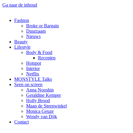
Ga naar de inhoud
Fashion
Broke or Bargain
Duurzaam
Nieuws
Beauty
Lifestyle
Body & Food
Recepten
Hotspot
Interior
Netflix
MONSTYLE Talks
Seen on screen
Anna Nooshin
Geraldine Kemper
Holly Brood
Maan de Steenwinkel
Monica Geuze
Wendy van Dijk
Contact