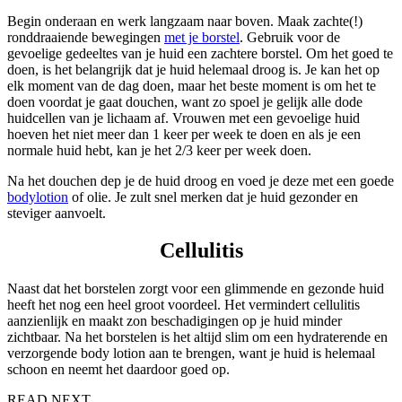
Begin onderaan en werk langzaam naar boven. Maak zachte(!)
ronddraaiende bewegingen
met je borstel
. Gebruik voor de
gevoelige gedeeltes van je huid een zachtere borstel. Om het goed te
doen, is het belangrijk dat je huid helemaal droog is. Je kan het op
elk moment van de dag doen, maar het beste moment is om het te
doen voordat je gaat douchen, want zo spoel je gelijk alle dode
huidcellen van je lichaam af. Vrouwen met een gevoelige huid
hoeven het niet meer dan 1 keer per week te doen en als je een
normale huid hebt, kan je het 2/3 keer per week doen.
Na het douchen dep je de huid droog en voed je deze met een goede
bodylotion
of olie. Je zult snel merken dat je huid gezonder en
steviger aanvoelt.
Cellulitis
Naast dat het borstelen zorgt voor een glimmende en gezonde huid
heeft het nog een heel groot voordeel. Het vermindert cellulitis
aanzienlijk en maakt zon beschadigingen op je huid minder
zichtbaar. Na het borstelen is het altijd slim om een hydraterende en
verzorgende body lotion aan te brengen, want je huid is helemaal
schoon en neemt het daardoor goed op.
READ NEXT