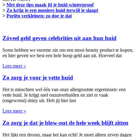
>
Met deze tips maak jij je huid winterproof
>
Zo krijg je een mooiere huid terwijl je slaapt
>
Poriën verkleinen: zo doe je dat
Zóveel geld geven celebrities uit aan hun huid
Soms hebben we enorme zin om een mooi beauty product te kopen,
en hier geven we best een hele hoop geld aan uit. Hoeveel dat
Lees meer »
Zo zorg je voor je vette huid
Het is misschien wel één van onze allergrootste ergernissen: een
vette huid. Je krijgt snel onzuiverhuiden en ziet er vaak
(ongewenst) shiny uit. Heb jij hier last
Lees meer »
Zo zorg je dat je blow-out de hele week blijft zitten
Het lijkt een droom, maar het kan echt! Je moet alleen zeven dagen