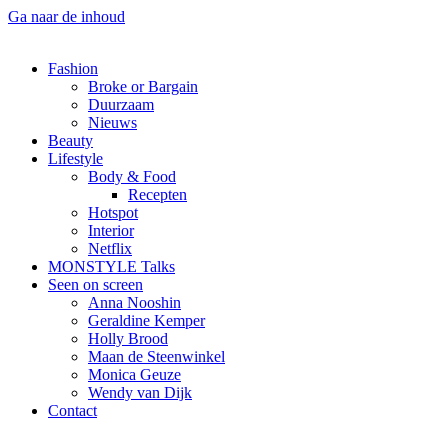
Ga naar de inhoud
Fashion
Broke or Bargain
Duurzaam
Nieuws
Beauty
Lifestyle
Body & Food
Recepten
Hotspot
Interior
Netflix
MONSTYLE Talks
Seen on screen
Anna Nooshin
Geraldine Kemper
Holly Brood
Maan de Steenwinkel
Monica Geuze
Wendy van Dijk
Contact