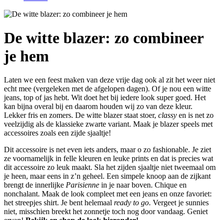
De witte blazer: zo combineer
je hem
Laten we een feest maken van deze vrije dag ook al zit het weer niet
echt mee (vergeleken met de afgelopen dagen). Of je nou een witte
jeans, top of jas hebt. Wit doet het bij iedere look super goed. Het
kan bijna overal bij en daarom houden wij zo van deze kleur.
Lekker fris en zomers. De witte blazer staat stoer,
classy
en is net zo
veelzijdig als de klassieke zwarte variant. Maak je blazer speels met
accessoires zoals een zijde sjaaltje!
Dit accessoire is net even iets anders, maar o zo fashionable. Je ziet
ze voornamelijk in felle kleuren en leuke prints en dat is precies wat
dit accessoire zo leuk maakt. Sla het zijden sjaaltje niet tweemaal om
je heen, maar eens in z’n geheel. Een simpele knoop aan de zijkant
brengt de innerlijke
Parisienne
in je naar boven. Chique en
nonchalant. Maak de look compleet met een jeans en onze favoriet:
het streepjes shirt. Je bent helemaal
ready to go
. Vergeet je sunnies
niet, misschien breekt het zonnetje toch nog door vandaag. Geniet