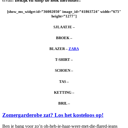
ervan!
Bekijk en shop de look hieronder!
[show_ms_widget id=”36002050″ image_id=”41863724″ width=”675″
height=”1277″]
SJLAATJE –
BROEK –
BLAZER –
ZARA
T-SHIRT –
SCHOEN –
TAS –
KETTING –
BRIL –
Zomergarderobe zat? Los het kosteloos op!
Ben je bang voor zo’n oh-heb-je-haar-weer-met-die-flared-jeans