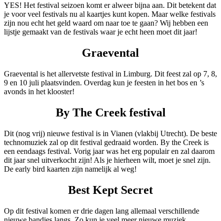
YES! Het festival seizoen komt er alweer bijna aan. Dit betekent dat
je voor veel festivals nu al kaartjes kunt kopen. Maar welke festivals
zijn nou echt het geld waard om naar toe te gaan? Wij hebben een
lijstje gemaakt van de festivals waar je echt heen moet dit jaar!
Graevental
Graevental is het allervetste festival in Limburg. Dit feest zal op 7, 8,
9 en 10 juli plaatsvinden. Overdag kun je feesten in het bos en ’s
avonds in het klooster!
By The Creek festival
Dit (nog vrij) nieuwe festival is in Vianen (vlakbij Utrecht). De beste
technomuziek zal op dit festival gedraaid worden. By the Creek is
een eendaags festival. Vorig jaar was het erg populair en zal daarom
dit jaar snel uitverkocht zijn! Als je hierheen wilt, moet je snel zijn.
De early bird kaarten zijn namelijk al weg!
Best Kept Secret
Op dit festival komen er drie dagen lang allemaal verschillende
nieuwe bandjes langs. Zo kun je veel meer nieuwe muziek