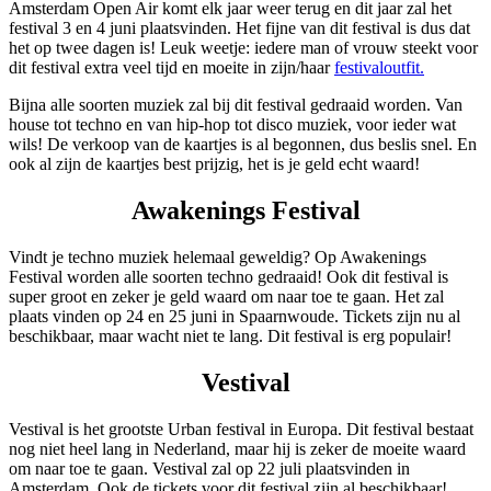
Amsterdam Open Air komt elk jaar weer terug en dit jaar zal het
festival 3 en 4 juni plaatsvinden. Het fijne van dit festival is dus dat
het op twee dagen is! Leuk weetje: iedere man of vrouw steekt voor
dit festival extra veel tijd en moeite in zijn/haar
festivaloutfit.
Bijna alle soorten muziek zal bij dit festival gedraaid worden. Van
house tot techno en van hip-hop tot disco muziek, voor ieder wat
wils! De verkoop van de kaartjes is al begonnen, dus beslis snel. En
ook al zijn de kaartjes best prijzig, het is je geld echt waard!
Awakenings Festival
Vindt je techno muziek helemaal geweldig? Op Awakenings
Festival worden alle soorten techno gedraaid! Ook dit festival is
super groot en zeker je geld waard om naar toe te gaan. Het zal
plaats vinden op 24 en 25 juni in Spaarnwoude. Tickets zijn nu al
beschikbaar, maar wacht niet te lang. Dit festival is erg populair!
Vestival
Vestival is het grootste Urban festival in Europa. Dit festival bestaat
nog niet heel lang in Nederland, maar hij is zeker de moeite waard
om naar toe te gaan. Vestival zal op 22 juli plaatsvinden in
Amsterdam. Ook de tickets voor dit festival zijn al beschikbaar!