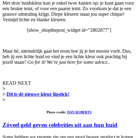
Met deze huidskleur kun je enkel twee kanten op: je kunt gaan voor
een bruine teint, of voor een paarse teint. Zo voorkom je dat je een
grauwe uitstraling krijgt. Diepe kleuren staan jou super chique!
Vermijd lichte en blanke kleuren.
[show_shopthepost_widget id=”2802877″]
Maar hé, uiteindelijk gaat het erom hoe jij je het mooist voelt. Dus,
heb jij een lichte huid en vind je een lichte kleur ook prachtig bij
jezelf staan?
Go for it! We’re just here for some advice..
READ NEXT
>
>
Dit is dé nieuwe kleur lipstick!
>
Photo credit:
DAN ROBERTS
Zóveel geld geven celebrities uit aan hun huid
Soms hebben we enorme zin om een mooi beauty product te kopen,