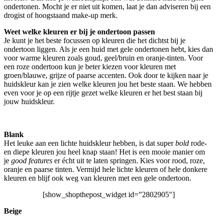
ondertonen. Mocht je er niet uit komen, laat je dan adviseren bij een
drogist of hoogstaand make-up merk.
Weet welke kleuren er bij je ondertoon passen
Je kunt je het beste focussen op kleuren die het dichtst bij je
ondertoon liggen. Als je een huid met gele ondertonen hebt, kies dan
voor warme kleuren zoals goud, geel/bruin en oranje-tinten. Voor
een roze ondertoon kun je beter kiezen voor kleuren met
groen/blauwe, grijze of paarse accenten. Ook door te kijken naar je
huidskleur kan je zien welke kleuren jou het beste staan. We hebben
even voor je op een rijtje gezet welke kleuren er het best staan bij
jouw huidskleur.
Blank
Het leuke aan een lichte huidskleur hebben, is dat super
bold
rode-
en diepe kleuren jou heel knap staan! Het is een mooie manier om
je
good features
er écht uit te laten springen. Kies voor rood, roze,
oranje en paarse tinten. Vermijd hele lichte kleuren of hele donkere
kleuren en blijf ook weg van kleuren met een gele ondertoon.
[show_shopthepost_widget id=”2802905″]
Beige