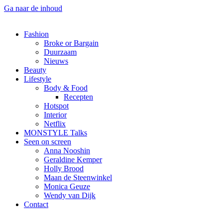
Ga naar de inhoud
Fashion
Broke or Bargain
Duurzaam
Nieuws
Beauty
Lifestyle
Body & Food
Recepten
Hotspot
Interior
Netflix
MONSTYLE Talks
Seen on screen
Anna Nooshin
Geraldine Kemper
Holly Brood
Maan de Steenwinkel
Monica Geuze
Wendy van Dijk
Contact