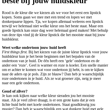
beste bij jouw huidskleur
Rood is de kleur die we kiezen als we voor het eerst een lipstick
kopen. Soms gaan we mee met een trend en lopen we met
donkerpaarse lippen. Tja, we kopen allemaal weleens een lipstick
terwijl we helemaal niet welke kleur ons het beste staat. Maar een
goede lipstick kan onze dag weer helemaal goed maken! Met behulp
van deze tips vind jij de kleur lipstick die het mooiste staat bij jouw
huidskleur.
Weet welke ondertoon jouw huid heeft
First things first.
Bij het kiezen van de juiste kleur lipstick voor jouw
huidskleur kun je het beste beginnen met het bepalen van de
ondertoon van je huid. De één heeft een ‘gele’ ondertoon en de
ander een ‘roze’. Geel is warmer en roze is koeler. Een snelle manier
om er achter te komen wat voor ondertoon jij hebt, is om te kijken
naar de aders op je pols. Zijn ze blauw? Dan heb je waarschijnlijk
roze ondertonen in je huid. Als ze wat groener zijn, neig je meer
naar een gele ondertoon.
Goud of zilver?
Je kan ook kijken naar welke kleur sieraden jou het mooiste
staat. Als je veel zilver draagt, is er een grote kans dat je een
lichte huid hebt met koele ondertonen. Staat goudkleurig jou
mooier? Dan heb je waarschijnlijk een wat donkere huid met gele