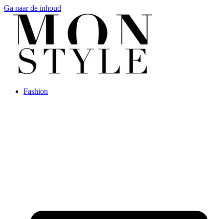
Ga naar de inhoud
Fashion