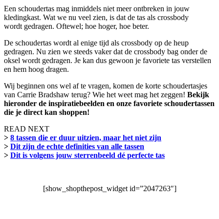
Een schoudertas mag inmiddels niet meer ontbreken in jouw
kledingkast. Wat we nu veel zien, is dat de tas als crossbody
wordt gedragen. Oftewel; hoe hoger, hoe beter.
De schoudertas wordt al enige tijd als crossbody op de heup
gedragen. Nu zien we steeds vaker dat de crossbody bag onder de
oksel wordt gedragen. Je kan dus gewoon je favoriete tas verstellen
en hem hoog dragen.
Wij beginnen ons wel af te vragen, komen de korte schoudertasjes
van Carrie Bradshaw terug? Wie het weet mag het zeggen!
Bekijk
hieronder de inspiratiebeelden en onze favoriete schoudertassen
die je direct kan shoppen!
READ NEXT
>
8 tassen die er duur uitzien, maar het niet zijn
>
Dit zijn de echte definities van alle tassen
>
Dit is volgens jouw sterrenbeeld dé perfecte tas
[show_shopthepost_widget id=”2047263″]