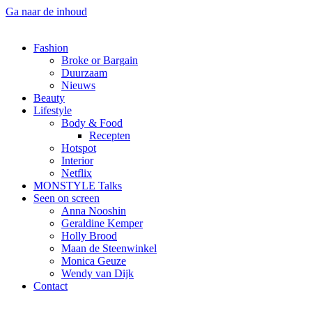
Ga naar de inhoud
Fashion
Broke or Bargain
Duurzaam
Nieuws
Beauty
Lifestyle
Body & Food
Recepten
Hotspot
Interior
Netflix
MONSTYLE Talks
Seen on screen
Anna Nooshin
Geraldine Kemper
Holly Brood
Maan de Steenwinkel
Monica Geuze
Wendy van Dijk
Contact