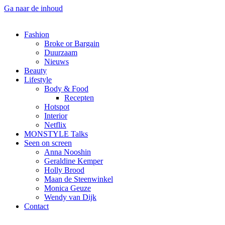
Ga naar de inhoud
Fashion
Broke or Bargain
Duurzaam
Nieuws
Beauty
Lifestyle
Body & Food
Recepten
Hotspot
Interior
Netflix
MONSTYLE Talks
Seen on screen
Anna Nooshin
Geraldine Kemper
Holly Brood
Maan de Steenwinkel
Monica Geuze
Wendy van Dijk
Contact