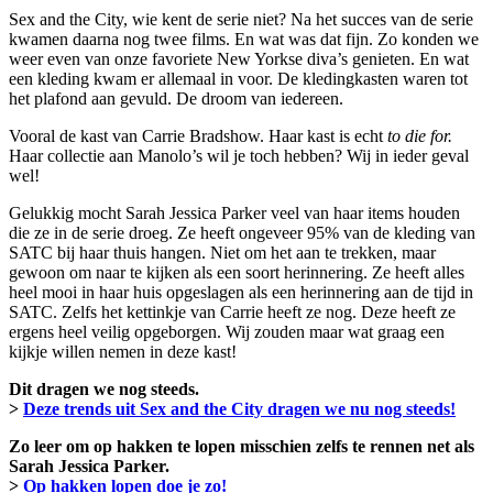
Sex and the City, wie kent de serie niet? Na het succes van de serie
kwamen daarna nog twee films. En wat was dat fijn. Zo konden we
weer even van onze favoriete New Yorkse diva’s genieten. En wat
een kleding kwam er allemaal in voor. De kledingkasten waren tot
het plafond aan gevuld. De droom van iedereen.
Vooral de kast van Carrie Bradshow. Haar kast is echt
to die for.
Haar collectie aan Manolo’s wil je toch hebben? Wij in ieder geval
wel!
Gelukkig mocht Sarah Jessica Parker veel van haar items houden
die ze in de serie droeg. Ze heeft ongeveer 95% van de kleding van
SATC bij haar thuis hangen. Niet om het aan te trekken, maar
gewoon om naar te kijken als een soort herinnering. Ze heeft alles
heel mooi in haar huis opgeslagen als een herinnering aan de tijd in
SATC. Zelfs het kettinkje van Carrie heeft ze nog. Deze heeft ze
ergens heel veilig opgeborgen. Wij zouden maar wat graag een
kijkje willen nemen in deze kast!
Dit dragen we nog steeds.
>
Deze trends uit Sex and the City dragen we nu nog steeds!
Zo leer om op hakken te lopen misschien zelfs te rennen net als
Sarah Jessica Parker.
>
Op hakken lopen doe je zo!