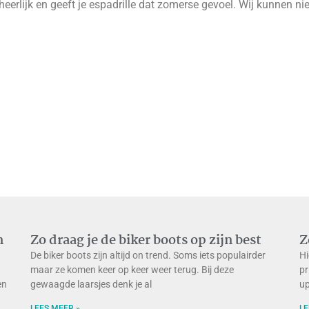
heerlijk en geeft je espadrille dat zomerse gevoel. Wij kunnen ni
m
Zo draag je de biker boots op zijn best
Z
De biker boots zijn altijd on trend. Soms iets populairder
Hi
maar ze komen keer op keer weer terug. Bij deze
pr
en
gewaagde laarsjes denk je al
up
LEES MEER »
LE