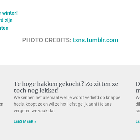
 winter!
d zijn
aten
PHOTO CREDITS:
txns.tumblr.com
Te hoge hakken gekocht? Zo zitten ze
D
toch nog lekker!
m
We kennen het allemaal wel: je wordt verliefd op knappe
We
en
heels, koopt ze en wil ze het liefst gelijk aan! Helaas
di
vergeten we vaak dat
si
LEES MEER »
LE