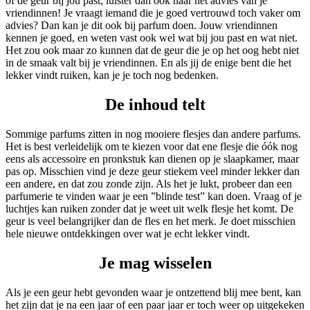
of de geur bij jou past, luister dan ook naar het advies van je
vriendinnen! Je vraagt iemand die je goed vertrouwd toch vaker om
advies? Dan kan je dit ook bij parfum doen. Jouw vriendinnen
kennen je goed, en weten vast ook wel wat bij jou past en wat niet.
Het zou ook maar zo kunnen dat de geur die je op het oog hebt niet
in de smaak valt bij je vriendinnen. En als jij de enige bent die het
lekker vindt ruiken, kan je je toch nog bedenken.
De inhoud telt
Sommige parfums zitten in nog mooiere flesjes dan andere parfums.
Het is best verleidelijk om te kiezen voor dat ene flesje die óók nog
eens als accessoire en pronkstuk kan dienen op je slaapkamer, maar
pas op. Misschien vind je deze geur stiekem veel minder lekker dan
een andere, en dat zou zonde zijn. Als het je lukt, probeer dan een
parfumerie te vinden waar je een ”blinde test” kan doen. Vraag of je
luchtjes kan ruiken zonder dat je weet uit welk flesje het komt. De
geur is veel belangrijker dan de fles en het merk. Je doet misschien
hele nieuwe ontdekkingen over wat je echt lekker vindt.
Je mag wisselen
Als je een geur hebt gevonden waar je ontzettend blij mee bent, kan
het zijn dat je na een jaar of een paar jaar er toch weer op uitgekeken