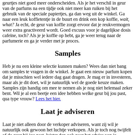
geurtjes niet goed meer onderscheiden. Als je het verschil in geur
van de parfums na een tijdje ook niet meer kan ruiken bij het
gebruik van de speciale papiertjes, ga dan weg uit de winkel. Ga
naar een leuk koffietentje in de buurt en drink een kop koffie,
wait,
what?
Ja echt, de geur van koffie zorgt ervoor dat je reukvermogen
weer extra geactiveerd wordt. Goed excuus voor je dagelijkse dosis
cafeïne, toch? Als je je koffie op hebt, ga je weer terug naar de
parfumerie en ga je verder met je proces.
Samples
Heb je nu een kleine selectie kunnen maken? Wees dan niet bang
om samples te vragen in de winkel. Je gaat een nieuw parfum kopen
dat je misschien wel iedere dag gaat dragen. Je mag er in investeren,
maar als je dit doet, wil je natuurlijk wel de goede keuze maken.
Samples zijn handig om mee te nemen als je nog niet helemaal zeker
bent. Wil je al een beetje een idee hebben welke geur bij jou past,
qua type vrouw?
Lees het hier.
Laat je adviseren
Laat je niet alleen door de verkoper adviseren, want zij wil je
natuurlijk ook gewoon het luchtje verkopen. Als je toch nog twijfelt