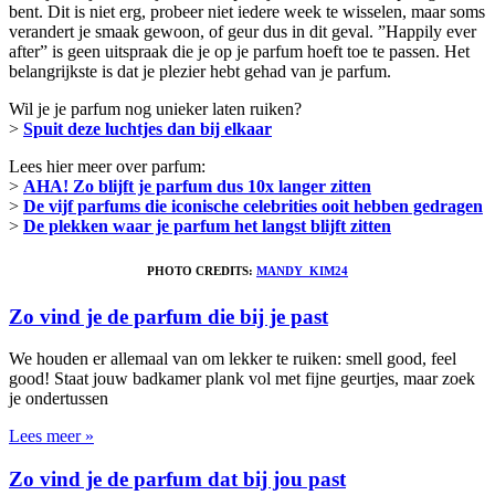
bent. Dit is niet erg, probeer niet iedere week te wisselen, maar soms
verandert je smaak gewoon, of geur dus in dit geval. ”Happily ever
after” is geen uitspraak die je op je parfum hoeft toe te passen. Het
belangrijkste is dat je plezier hebt gehad van je parfum.
Wil je je parfum nog unieker laten ruiken?
>
Spuit deze luchtjes dan bij elkaar
Lees hier meer over parfum:
>
AHA! Zo blijft je parfum dus 10x langer zitten
>
De vijf parfums die iconische celebrities ooit hebben gedragen
>
De plekken waar je parfum het langst blijft zitten
PHOTO CREDITS:
MANDY_KIM24
Zo vind je de parfum die bij je past
We houden er allemaal van om lekker te ruiken: smell good, feel
good! Staat jouw badkamer plank vol met fijne geurtjes, maar zoek
je ondertussen
Lees meer »
Zo vind je de parfum dat bij jou past