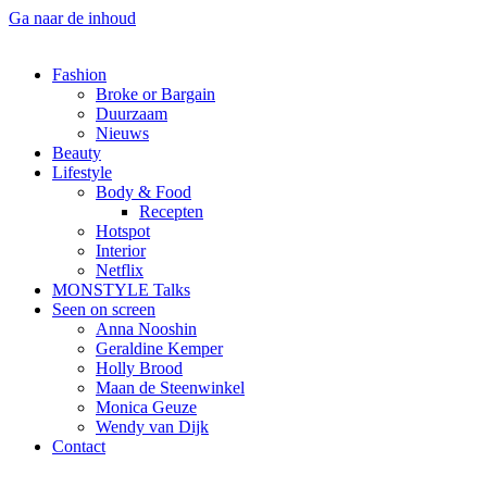
Ga naar de inhoud
Fashion
Broke or Bargain
Duurzaam
Nieuws
Beauty
Lifestyle
Body & Food
Recepten
Hotspot
Interior
Netflix
MONSTYLE Talks
Seen on screen
Anna Nooshin
Geraldine Kemper
Holly Brood
Maan de Steenwinkel
Monica Geuze
Wendy van Dijk
Contact