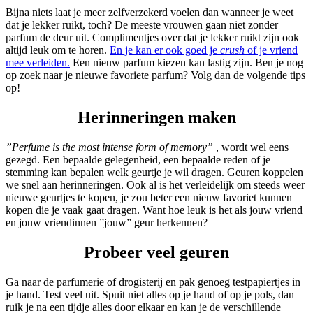
Bijna niets laat je meer zelfverzekerd voelen dan wanneer je weet
dat je lekker ruikt, toch? De meeste vrouwen gaan niet zonder
parfum de deur uit. Complimentjes over dat je lekker ruikt zijn ook
altijd leuk om te horen.
En je kan er ook goed je
crush
of je vriend
mee verleiden.
Een nieuw parfum kiezen kan lastig zijn. Ben je nog
op zoek naar je nieuwe favoriete parfum? Volg dan de volgende tips
op!
Herinneringen maken
”Perfume is the most intense form of memory”
, wordt wel eens
gezegd. Een bepaalde gelegenheid, een bepaalde reden of je
stemming kan bepalen welk geurtje je wil dragen. Geuren koppelen
we snel aan herinneringen. Ook al is het verleidelijk om steeds weer
nieuwe geurtjes te kopen, je zou beter een nieuw favoriet kunnen
kopen die je vaak gaat dragen. Want hoe leuk is het als jouw vriend
en jouw vriendinnen ”jouw” geur herkennen?
Probeer veel geuren
Ga naar de parfumerie of drogisterij en pak genoeg testpapiertjes in
je hand. Test veel uit. Spuit niet alles op je hand of op je pols, dan
ruik je na een tijdje alles door elkaar en kan je de verschillende