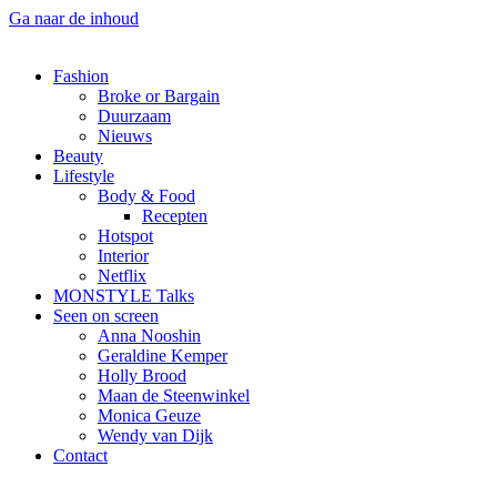
Ga naar de inhoud
Fashion
Broke or Bargain
Duurzaam
Nieuws
Beauty
Lifestyle
Body & Food
Recepten
Hotspot
Interior
Netflix
MONSTYLE Talks
Seen on screen
Anna Nooshin
Geraldine Kemper
Holly Brood
Maan de Steenwinkel
Monica Geuze
Wendy van Dijk
Contact