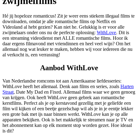
zwijmelfilms
Hé jij hopeloze romanticus! Zit je weer eens stiekem illegaal films te
downloaden, omdat je alle romantische films op Netflix en
Videoland al hebt gezien? Kan niet he. Gelukkig is er voor alle
zwijmelaars onder ons nu de perfecte oplossing:
WithLove
. Dit is
een streaming videodienst met ALLE romantische films. Hoor ik
daar ergens filmavond met vriendinnen en heel veel wijn? Om het
allemaal nog wat leuker te maken, hebben wij voor iedereen die nu
al verkocht is, een verrassing!
Aanbod WithLove
Van Nederlandse romcoms tot aan Amerikaanse liefdesseries:
WithLove heeft het allemaal. Denk aan films en series, zoals
Harten
Straat
, Date My Dad en Fixed. Allemaal films waar we geen genoeg
van krijgen. Ook heeft WithLove geen gebrek aan romantische
kerstfilms. Perfect als je op kerstavond gezellig met je geliefde een
film wil kijken of een beetje gezelschap wil als je in je eentje lekker
een grote bak met ijs naar binnen werkt. WithLove kan je op alle
apparaten bekijken. Ook is het makkelijk te streamen naar je TV en
het abonnement kan op elk moment stop worden gezet. Hoe ideaal
is dit?