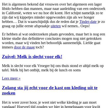
Het is algemeen bekend dat vrouwen over het algemeen een lager
libido hebben dan mannen, maar naar aanleiding van een onderzoek
in Californië, weten we nu hoe dit komt. Het schijnt namelijk zo te
zijn dat wij kippetjes minder opgewonden zijn als we honger
hebben… Dat is waarschijnlijk dus de reden dat je
Tinder-date
je zo
graag op jullie eerste afspraakje
uiteten
wil nemen.. Oeps!
Er hebben al wat onderzoeken plaats gevonden, maar het is nog een
kleine studie dus definitieve conclusies mogen nog niet getrokken
worden, maar wij vinden het behoorlijk aannemelijk. Liefde gaat
immers
door de maag
toch?
Zuivel: Melk is slecht voor elk!
Melk is slecht voor elk Vroeger bij ons thuis stond er altijd melk op
tafel. Melk bij het ontbijt, melk bij de lunch en soms
Lees meer »
Zolang sta jij echt voor de kast om kleding uit te
zoeken
Het is weer zover hoor, je weet niet welke kleding je aan moet
vandaag! Hoeveel tijd zouden we hier in hemelsnaam voor kwijt