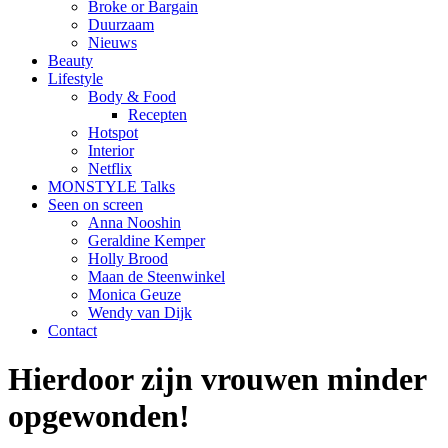
Broke or Bargain
Duurzaam
Nieuws
Beauty
Lifestyle
Body & Food
Recepten
Hotspot
Interior
Netflix
MONSTYLE Talks
Seen on screen
Anna Nooshin
Geraldine Kemper
Holly Brood
Maan de Steenwinkel
Monica Geuze
Wendy van Dijk
Contact
Hierdoor zijn vrouwen minder
opgewonden!