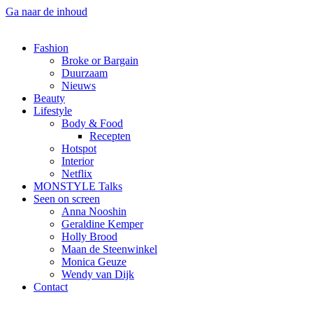
Ga naar de inhoud
Fashion
Broke or Bargain
Duurzaam
Nieuws
Beauty
Lifestyle
Body & Food
Recepten
Hotspot
Interior
Netflix
MONSTYLE Talks
Seen on screen
Anna Nooshin
Geraldine Kemper
Holly Brood
Maan de Steenwinkel
Monica Geuze
Wendy van Dijk
Contact