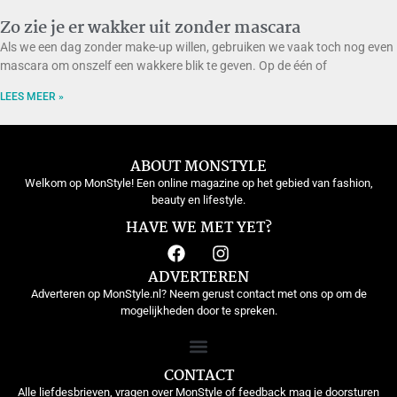
Zo zie je er wakker uit zonder mascara
Als we een dag zonder make-up willen, gebruiken we vaak toch nog even
mascara om onszelf een wakkere blik te geven. Op de één of
LEES MEER »
ABOUT MONSTYLE
Welkom op MonStyle! Een online magazine op het gebied van fashion,
beauty en lifestyle.
HAVE WE MET YET?
ADVERTEREN
Adverteren op MonStyle.nl? Neem gerust contact met ons op om de
mogelijkheden door te spreken.
CONTACT
Alle liefdesbrieven, vragen over MonStyle of feedback mag je doorsturen