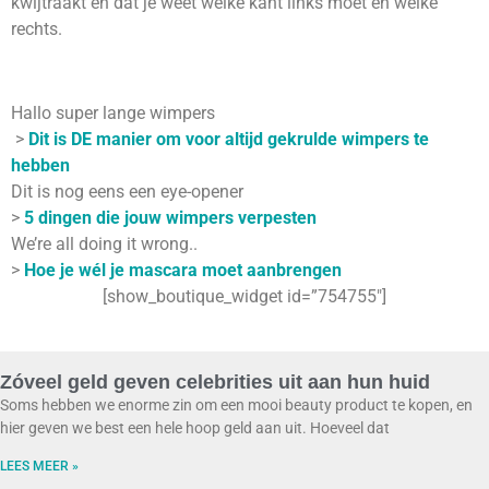
kwijtraakt en dat je weet welke kant links moet en welke
rechts.
Hallo super lange wimpers
>
Dit is DE manier om voor altijd gekrulde wimpers te
hebben
Dit is nog eens een eye-opener
>
5 dingen die jouw wimpers verpesten
We’re all doing it wrong..
>
Hoe je wél je mascara moet aanbrengen
[show_boutique_widget id=”754755″]
Zóveel geld geven celebrities uit aan hun huid
Soms hebben we enorme zin om een mooi beauty product te kopen, en
hier geven we best een hele hoop geld aan uit. Hoeveel dat
LEES MEER »