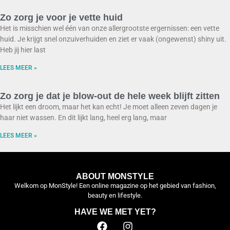
Zo zorg je voor je vette huid
Het is misschien wel één van onze allergrootste ergernissen: een vette
huid. Je krijgt snel onzuiverhuiden en ziet er vaak (ongewenst) shiny uit.
Heb jij hier last
LEES MEER »
Zo zorg je dat je blow-out de hele week blijft zitten
Het lijkt een droom, maar het kan echt! Je moet alleen zeven dagen je
haar niet wassen. En dit lijkt lang, heel erg lang, maar
LEES MEER »
ABOUT MONSTYLE
Welkom op MonStyle! Een online magazine op het gebied van fashion,
beauty en lifestyle.
HAVE WE MET YET?