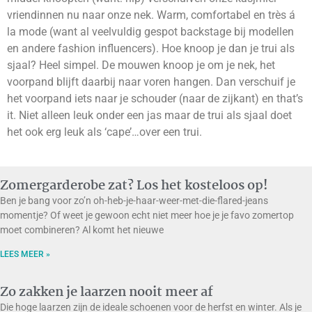
vriendinnen nu naar onze nek. Warm, comfortabel en très á
la mode (want al veelvuldig gespot backstage bij modellen
en andere fashion influencers). Hoe knoop je dan je trui als
sjaal? Heel simpel. De mouwen knoop je om je nek, het
voorpand blijft daarbij naar voren hangen. Dan verschuif je
het voorpand iets naar je schouder (naar de zijkant) en that’s
it. Niet alleen leuk onder een jas maar de trui als sjaal doet
het ook erg leuk als ‘cape’…over een trui.
Zomergarderobe zat? Los het kosteloos op!
Ben je bang voor zo’n oh-heb-je-haar-weer-met-die-flared-jeans
momentje? Of weet je gewoon echt niet meer hoe je je favo zomertop
moet combineren? Al komt het nieuwe
LEES MEER »
Zo zakken je laarzen nooit meer af
Die hoge laarzen zijn de ideale schoenen voor de herfst en winter. Als je