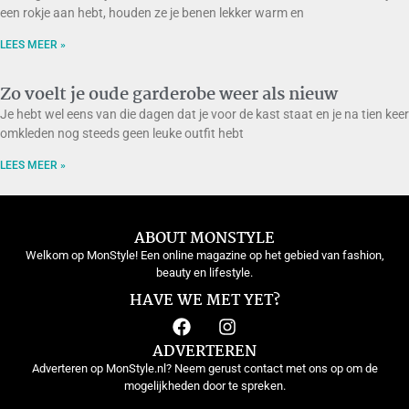
een rokje aan hebt, houden ze je benen lekker warm en
LEES MEER »
Zo voelt je oude garderobe weer als nieuw
Je hebt wel eens van die dagen dat je voor de kast staat en je na tien keer
omkleden nog steeds geen leuke outfit hebt
LEES MEER »
ABOUT MONSTYLE
Welkom op MonStyle! Een online magazine op het gebied van fashion,
beauty en lifestyle.
HAVE WE MET YET?
ADVERTEREN
Adverteren op MonStyle.nl? Neem gerust contact met ons op om de
mogelijkheden door te spreken.