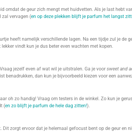
huid omdat de geur zich mengt met huidvetten. Als je last hebt 
 zal vervagen (
en op deze plekken blijft je parfum het langst zit
rtje heeft namelijk verschillende lagen. Na een tijdje zul je de
t lekker vindt kun je dus beter even wachten met kopen.
raag jezelf even af wat wil je uitstralen. Ga je voor
sweet and a
juist benadrukken, dan kun je bijvoorbeeld kiezen voor een aanwez
maar oh zo handig! Vraag om testers in de winkel. Zo kun je gerus
t (
en zo blijft je parfum de hele dag zitten!
).
t. Dit zorgt ervoor dat je helemaal gefocust bent op de geur en n