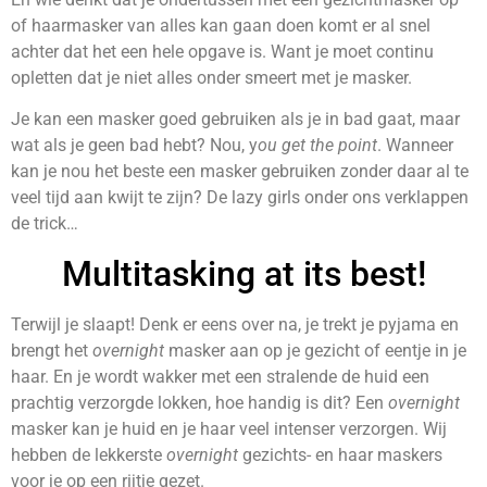
of haarmasker van alles kan gaan doen komt er al snel
achter dat het een hele opgave is. Want je moet continu
opletten dat je niet alles onder smeert met je masker.
Je kan een masker goed gebruiken als je in bad gaat, maar
wat als je geen bad hebt? Nou, y
ou get the point
. Wanneer
kan je nou het beste een masker gebruiken zonder daar al te
veel tijd aan kwijt te zijn? De lazy girls onder ons verklappen
de trick…
Multitasking at its best!
Terwijl je slaapt! Denk er eens over na, je trekt je pyjama en
brengt het
overnight
masker aan op je gezicht of eentje in je
haar. En je wordt wakker met een stralende de huid een
prachtig verzorgde lokken, hoe handig is dit? Een
overnight
masker kan je huid en je haar veel intenser verzorgen. Wij
hebben de lekkerste
overnight
gezichts- en haar maskers
voor je op een rijtje gezet.