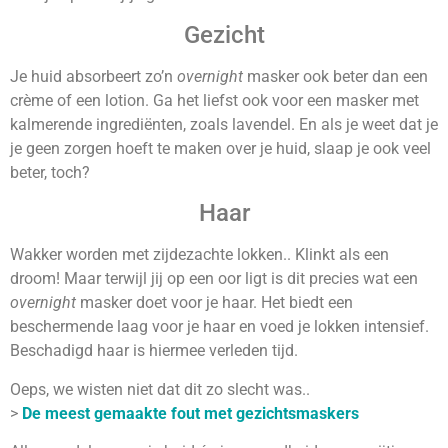
Gezicht
Je huid absorbeert zo’n
overnight
masker ook beter dan een
crème of een lotion. Ga het liefst ook voor een masker met
kalmerende ingrediënten, zoals lavendel. En als je weet dat je
je geen zorgen hoeft te maken over je huid, slaap je ook veel
beter, toch?
Haar
Wakker worden met zijdezachte lokken.. Klinkt als een
droom! Maar terwijl jij op een oor ligt is dit precies wat een
overnight
masker doet voor je haar. Het biedt een
beschermende laag voor je haar en voed je lokken intensief.
Beschadigd haar is hiermee verleden tijd.
Oeps, we wisten niet dat dit zo slecht was..
>
De meest gemaakte fout met gezichtsmaskers