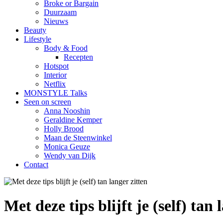
Broke or Bargain
Duurzaam
Nieuws
Beauty
Lifestyle
Body & Food
Recepten
Hotspot
Interior
Netflix
MONSTYLE Talks
Seen on screen
Anna Nooshin
Geraldine Kemper
Holly Brood
Maan de Steenwinkel
Monica Geuze
Wendy van Dijk
Contact
Met deze tips blijft je (self) tan 