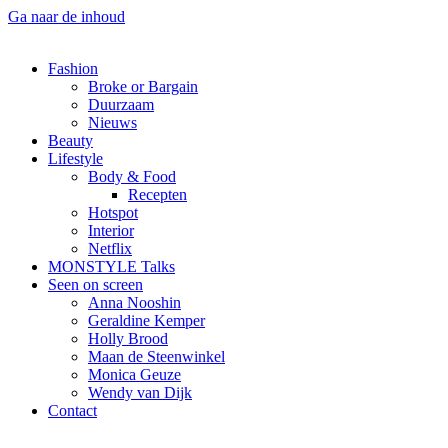
Ga naar de inhoud
Fashion
Broke or Bargain
Duurzaam
Nieuws
Beauty
Lifestyle
Body & Food
Recepten
Hotspot
Interior
Netflix
MONSTYLE Talks
Seen on screen
Anna Nooshin
Geraldine Kemper
Holly Brood
Maan de Steenwinkel
Monica Geuze
Wendy van Dijk
Contact