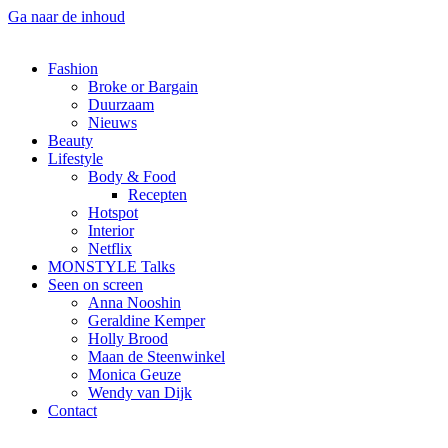
Ga naar de inhoud
Fashion
Broke or Bargain
Duurzaam
Nieuws
Beauty
Lifestyle
Body & Food
Recepten
Hotspot
Interior
Netflix
MONSTYLE Talks
Seen on screen
Anna Nooshin
Geraldine Kemper
Holly Brood
Maan de Steenwinkel
Monica Geuze
Wendy van Dijk
Contact