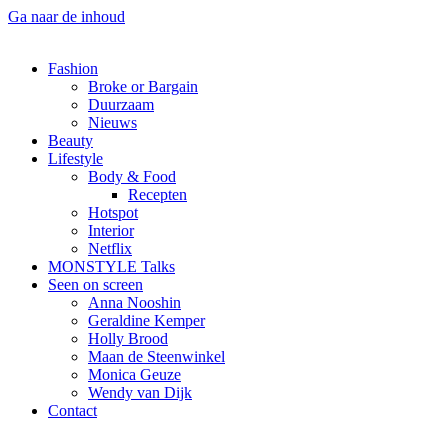
Ga naar de inhoud
Fashion
Broke or Bargain
Duurzaam
Nieuws
Beauty
Lifestyle
Body & Food
Recepten
Hotspot
Interior
Netflix
MONSTYLE Talks
Seen on screen
Anna Nooshin
Geraldine Kemper
Holly Brood
Maan de Steenwinkel
Monica Geuze
Wendy van Dijk
Contact