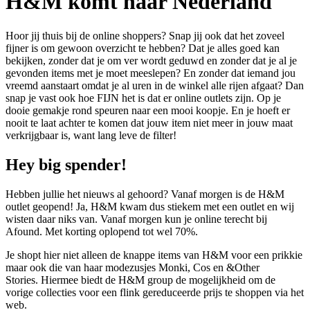
H&M komt naar Nederland
Hoor jij thuis bij de online shoppers? Snap jij ook dat het zoveel
fijner is om gewoon overzicht te hebben? Dat je alles goed kan
bekijken, zonder dat je om ver wordt geduwd en zonder dat je al je
gevonden items met je moet meeslepen? En zonder dat iemand jou
vreemd aanstaart omdat je al uren in de winkel alle rijen afgaat? Dan
snap je vast ook hoe FIJN het is dat er online outlets zijn. Op je
dooie gemakje rond speuren naar een mooi koopje. En je hoeft er
nooit te laat achter te komen dat jouw item niet meer in jouw maat
verkrijgbaar is, want lang leve de filter!
Hey big spender!
Hebben jullie het nieuws al gehoord? Vanaf morgen is de H&M
outlet geopend! Ja, H&M kwam dus stiekem met een outlet en wij
wisten daar niks van. Vanaf morgen kun je online terecht bij
Afound. Met korting oplopend tot wel 70%.
Je shopt hier niet alleen de knappe items van H&M voor een prikkie
maar ook die van haar modezusjes Monki, Cos en &Other
Stories. Hiermee biedt de H&M group de mogelijkheid om de
vorige collecties voor een flink gereduceerde prijs te shoppen via het
web.