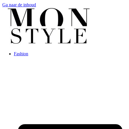
Ga naar de inhoud
Fashion