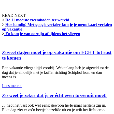
READ NEXT
>
De 11 mooiste zwembaden ter wereld
>
Hoe handig! Met google vertaler kun je je menukaart vertalen
op vakantie
>
Zo kom je van oorpijn af tijdens het vliegen
Zoveel dagen moet je op vakantie om ECHT tot rust
te komen
Een vakantie vliegt altijd voorbij. Wekenlang heb je afgeteld tot de
dag dat je eindelijk met je koffer richting Schiphol kon, en dan
ineens is
Lees meer »
Zo weet je zeker dat je er écht even tussenuit moet!
Jij hebt het vast ook wel eens: gewoon he-le-maal nergens zin in.
Elke dag ziet er zo’n beetje hetzelfde uit en je wilt het liefst erop