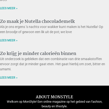
LEES MEER »
Zo maak je Nutella chocolademelk
Als je ons ergens ’s nachts voor wakker kunt maken is het Nutella! Op
een broodje of gewoon een lik uit de pot; we love
LEES MEER »
Zo krijg je minder calorieën binnen
Uit onderzoek is gebleken dat een combinatie van drie smaakstoffen
ervoor zorgt dat je minder gaat eten. Het gaat hierbij om zoet, bitter en
umami.
LEES MEER »
ABOUT MONSTYLE
Welkom op MonStyle! Een online magazine op het gebied van fashion,
beauty en lifestyle.