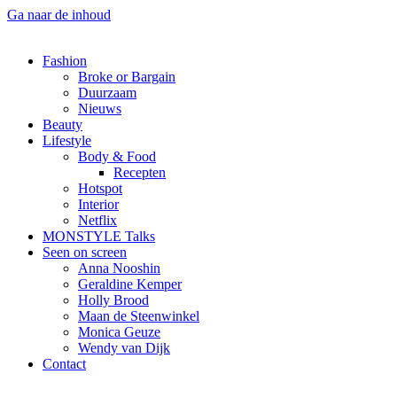
Ga naar de inhoud
Fashion
Broke or Bargain
Duurzaam
Nieuws
Beauty
Lifestyle
Body & Food
Recepten
Hotspot
Interior
Netflix
MONSTYLE Talks
Seen on screen
Anna Nooshin
Geraldine Kemper
Holly Brood
Maan de Steenwinkel
Monica Geuze
Wendy van Dijk
Contact