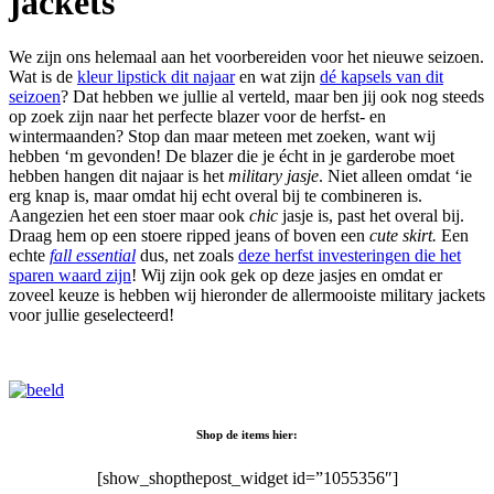
jackets
We zijn ons helemaal aan het voorbereiden voor het nieuwe seizoen.
Wat is de
kleur lipstick dit najaar
en wat zijn
dé kapsels van dit
seizoen
? Dat hebben we jullie al verteld, maar ben jij ook nog steeds
op zoek zijn naar het perfecte blazer voor de herfst- en
wintermaanden? Stop dan maar meteen met zoeken, want wij
hebben ‘m gevonden! De blazer die je écht in je garderobe moet
hebben hangen dit najaar is het
military jasje
. Niet alleen omdat ‘ie
erg knap is, maar omdat hij echt overal bij te combineren is.
Aangezien het een stoer maar ook
chic
jasje is, past het overal bij.
Draag hem op een stoere ripped jeans of boven een
cute skirt.
Een
echte
fall
essential
dus, net zoals
deze herfst investeringen die het
sparen waard zijn
! Wij zijn ook gek op deze jasjes en omdat er
zoveel keuze is hebben wij hieronder de allermooiste military jackets
voor jullie geselecteerd!
Shop de items hier:
[show_shopthepost_widget id=”1055356″]