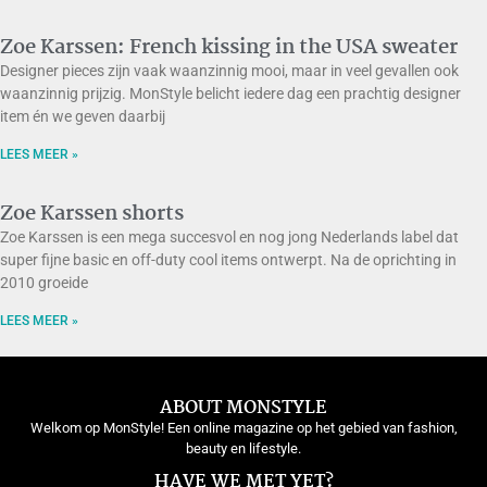
Zoe Karssen: French kissing in the USA sweater
Designer pieces zijn vaak waanzinnig mooi, maar in veel gevallen ook
waanzinnig prijzig. MonStyle belicht iedere dag een prachtig designer
item én we geven daarbij
LEES MEER »
Zoe Karssen shorts
Zoe Karssen is een mega succesvol en nog jong Nederlands label dat
super fijne basic en off-duty cool items ontwerpt. Na de oprichting in
2010 groeide
LEES MEER »
ABOUT MONSTYLE
Welkom op MonStyle! Een online magazine op het gebied van fashion,
beauty en lifestyle.
HAVE WE MET YET?