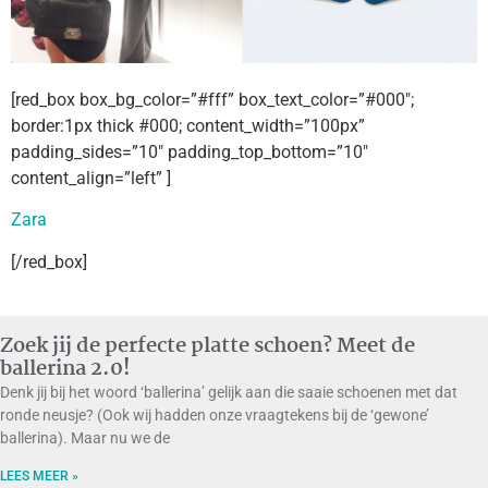
[red_box box_bg_color=”#fff” box_text_color=”#000″;
border:1px thick #000; content_width=”100px”
padding_sides=”10″ padding_top_bottom=”10″
content_align=”left” ]
Zara
[/red_box]
Zoek jij de perfecte platte schoen? Meet de
ballerina 2.0!
Denk jij bij het woord ‘ballerina’ gelijk aan die saaie schoenen met dat
ronde neusje? (Ook wij hadden onze vraagtekens bij de ‘gewone’
ballerina). Maar nu we de
LEES MEER »