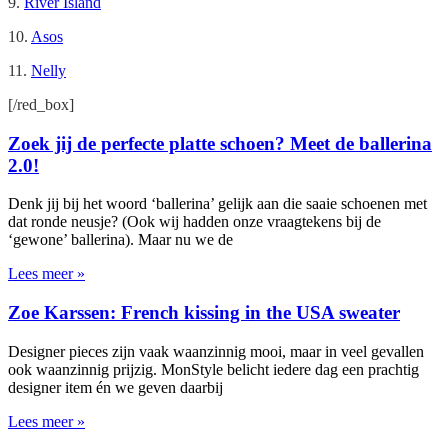
9.
River Island
10.
Asos
11.
Nelly
[/red_box]
Zoek jij de perfecte platte schoen? Meet de ballerina
2.0!
Denk jij bij het woord ‘ballerina’ gelijk aan die saaie schoenen met
dat ronde neusje? (Ook wij hadden onze vraagtekens bij de
‘gewone’ ballerina). Maar nu we de
Lees meer »
Zoe Karssen: French kissing in the USA sweater
Designer pieces zijn vaak waanzinnig mooi, maar in veel gevallen
ook waanzinnig prijzig. MonStyle belicht iedere dag een prachtig
designer item én we geven daarbij
Lees meer »