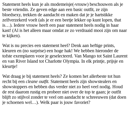
Statement heels kun je als modemeisje(-vrouw) beschouwen als je
beste vriendin. Ze geven edge aan een basic outfit, ze zijn
bloedsexy, trekken de aandacht en maken dat je je hartstikke
zelfverzekerd voelt (als je er een beetje lekker op kunt lopen, that
is…). Iedere vrouw heeft een paar statement heels nodig in haar
kast! (Al is het alleen maar omdat ze zo verdraaid mooi zijn om naar
te kijken).
Wat is nu precies een statement heel? Denk aan heftige prints,
kleuren en (no surprise) een hoge hak! We hebben hieronder de
tofste exemplaren voor je geselecteerd. Van Mango tot Saint Laurent
en van River Island tot Charlotte Olympia. In elk printje, prijsje en
kleurtje!
Wat draag je bij statement heels? Ze komen het allerbeste tot hun
recht bij een
cleane outfit.
Statement heels zijn showstealers en
showstoppers en hebben dus verder niet zo heel veel nodig. Houd
de rest daarom rustig en probeer niet over de top te gaan; je outfit
blijft zo stijlvol zonder te veel om aandacht te schreeuwen (dat doen
je schoenen wel…). Welk paar is jouw favoriet?