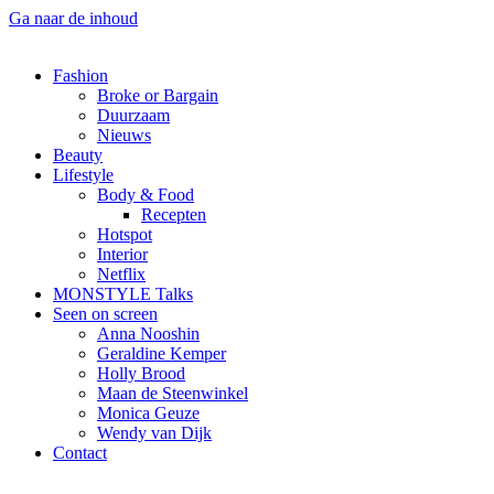
Ga naar de inhoud
Fashion
Broke or Bargain
Duurzaam
Nieuws
Beauty
Lifestyle
Body & Food
Recepten
Hotspot
Interior
Netflix
MONSTYLE Talks
Seen on screen
Anna Nooshin
Geraldine Kemper
Holly Brood
Maan de Steenwinkel
Monica Geuze
Wendy van Dijk
Contact