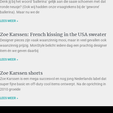
Denk jij bij het woord ‘ballerina’ gelijk aan die saaie schoenen met dat
ronde neusje? (Ook wij hadden onze vraagtekens bij de ‘gewone’
ballerina). Maar nu we de
LEES MEER »
Zoe Karssen: French kissing in the USA sweater
Designer pieces zijn vaak waanzinnig mooi, maar in veel gevallen ook
waanzinnig prijzig. MonStyle belicht iedere dag een prachtig designer
item én we geven daarbij
LEES MEER »
Zoe Karssen shorts
Zoe Karssen is een mega succesvol en nog jong Nederlands label dat
super fijne basic en off-duty cool items ontwerpt. Na de oprichting in
2010 groeide
LEES MEER »