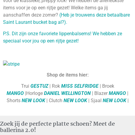
voor de klassieke,
preppy look!
We hebben de allerleukste
items voor je op een rijtje gezet! Welke items ga jij
aanschaffen deze zomer?
(Heb je trouwens deze betaalbare
Saint Laurant bucket bag al?).
P.S. Dit zijn onze favoriete lippenbalsems! We hebben ze
speciaal voor jou op een rijtje gezet!
Shop de items hier:
Trui
GESTUZ
| Rok
MISS SELFRIDGE
| Broek
MANGO
|Horloge
DANIEL WELLINGTON
| Blazer
MANGO
|
Shorts
NEW LOOK
| Clutch
NEW LOOK
| Sjaal
NEW LOOK
|
Zoek jij de perfecte platte schoen? Meet de
ballerina 2.0!