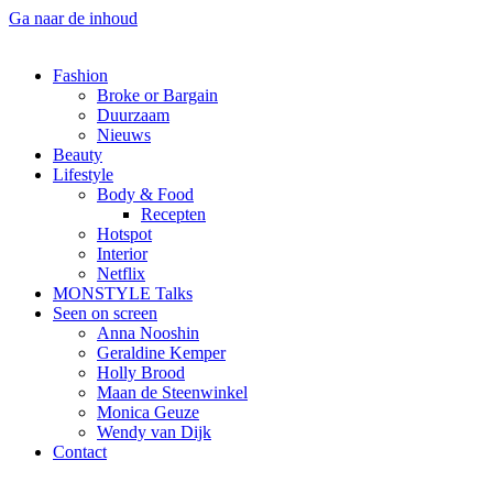
Ga naar de inhoud
Fashion
Broke or Bargain
Duurzaam
Nieuws
Beauty
Lifestyle
Body & Food
Recepten
Hotspot
Interior
Netflix
MONSTYLE Talks
Seen on screen
Anna Nooshin
Geraldine Kemper
Holly Brood
Maan de Steenwinkel
Monica Geuze
Wendy van Dijk
Contact