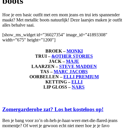
boots
Hoe je een basic outfit met een mom jeans en trui iets spannender
maakt? Met metallic boots natuurlijk! Deze laarsjes maken je outfit
alles behalve saai.
[show_ms_widget id=”36027354″ image_id=”41893308″
width=”675″ height=”1200″]
BROEK –
MONKI
TRUI –
&OTHER STORIES
JACK –
MAJE
LAARZEN –
STEVE MADDEN
TAS –
MARC JACOBS
OORBELLEN –
ELLI PREMIUM
KETTING –
ELLI
LIP GLOSS –
NARS
Zomergarderobe zat? Los het kosteloos op!
Ben je bang voor zo’n oh-heb-je-haar-weer-met-die-flared-jeans
momentje? Of weet je gewoon echt niet meer hoe je je favo