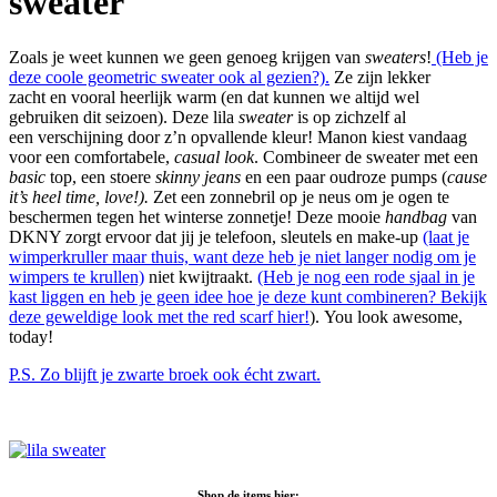
sweater
Zoals je weet kunnen we geen genoeg krijgen van
sweaters
!
(Heb je
deze coole geometric sweater ook al gezien?).
Ze zijn lekker
zacht en vooral heerlijk warm (en dat kunnen we altijd wel
gebruiken dit seizoen). Deze lila
sweater
is op zichzelf al
een verschijning door z’n opvallende kleur! Manon kiest vandaag
voor een comfortabele,
casual look
. Combineer de sweater met een
basic
top, een stoere
skinny jeans
en een paar oudroze pumps (
cause
it’s heel time, love!).
Zet een zonnebril op je neus om je ogen te
beschermen tegen het winterse zonnetje! Deze mooie
handbag
van
DKNY zorgt ervoor dat jij je telefoon, sleutels en make-up
(laat je
wimperkruller maar thuis, want deze heb je niet langer nodig om je
wimpers te krullen)
niet kwijtraakt.
(Heb je nog een rode sjaal in je
kast liggen en heb je geen idee hoe je deze kunt combineren? Bekijk
deze geweldige look met the red scarf hier!
). You look awesome,
today!
P.S. Zo blijft je zwarte broek ook écht zwart.
Shop de items hier: