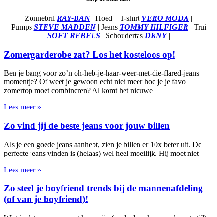
Zonnebril
RAY-BAN
| Hoed
| T-shirt
VERO MODA
|
Pumps
STEVE MADDEN
| Jeans
TOMMY HILFIGER
| Trui
SOFT REBELS
| Schoudertas
DKNY
|
Zomergarderobe zat? Los het kosteloos op!
Ben je bang voor zo’n oh-heb-je-haar-weer-met-die-flared-jeans
momentje? Of weet je gewoon echt niet meer hoe je je favo
zomertop moet combineren? Al komt het nieuwe
Lees meer »
Zo vind jij de beste jeans voor jouw billen
Als je een goede jeans aanhebt, zien je billen er 10x beter uit. De
perfecte jeans vinden is (helaas) wel heel moeilijk. Hij moet niet
Lees meer »
Zo steel je boyfriend trends bij de mannenafdeling
(of van je boyfriend)!