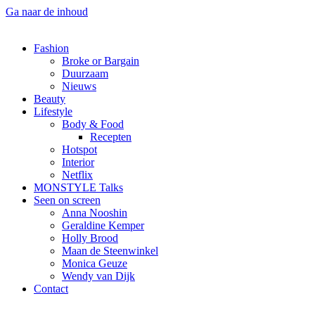
Ga naar de inhoud
Fashion
Broke or Bargain
Duurzaam
Nieuws
Beauty
Lifestyle
Body & Food
Recepten
Hotspot
Interior
Netflix
MONSTYLE Talks
Seen on screen
Anna Nooshin
Geraldine Kemper
Holly Brood
Maan de Steenwinkel
Monica Geuze
Wendy van Dijk
Contact