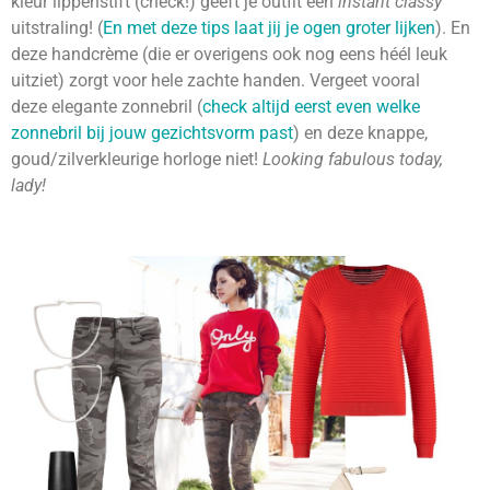
kleur lippenstift (check!) geeft je outfit een
instant classy
uitstraling! (
En met deze tips laat jij je ogen groter lijken
). En
deze handcrème (die er overigens ook nog eens héél leuk
uitziet) zorgt voor hele zachte handen. Vergeet vooral
deze elegante zonnebril (
check altijd eerst even welke
zonnebril bij jouw gezichtsvorm past
) en deze knappe,
goud/zilverkleurige
horloge niet!
Looking fabulous today,
lady!