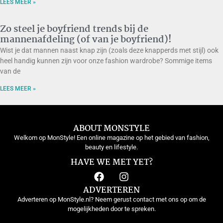
LEES MEER »
Zo steel je boyfriend trends bij de
mannenafdeling (of van je boyfriend)!
Wist je dat mannen naast knap zijn (zoals deze knapperds met stijl) ook
heel handig kunnen zijn voor onze fashion wardrobe? Sommige items
van de
LEES MEER »
ABOUT MONSTYLE
Welkom op MonStyle! Een online magazine op het gebied van fashion,
beauty en lifestyle.
HAVE WE MET YET?
ADVERTEREN
Adverteren op MonStyle.nl? Neem gerust contact met ons op om de
mogelijkheden door te spreken.