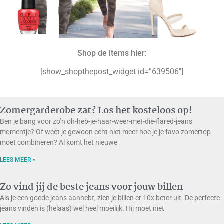
Shop de items hier:
[show_shopthepost_widget id=”639506″]
Zomergarderobe zat? Los het kosteloos op!
Ben je bang voor zo’n oh-heb-je-haar-weer-met-die-flared-jeans
momentje? Of weet je gewoon echt niet meer hoe je je favo zomertop
moet combineren? Al komt het nieuwe
LEES MEER »
Zo vind jij de beste jeans voor jouw billen
Als je een goede jeans aanhebt, zien je billen er 10x beter uit. De perfecte
jeans vinden is (helaas) wel heel moeilijk. Hij moet niet