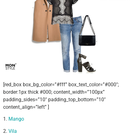
[red_box box_bg_color=”#fff” box_text_color=”#000″;
border:1px thick #000; content_width=”100px”
padding_sides=”10″ padding_top_bottom=”10″
content_align=”left” ]
1.
Mango
2.
Vila