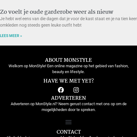
Zo voelt je oude garderobe weer als nieuw
Je hebt wel eens van die dagen dat je voor de kast staat en je na tien keer
omkleden nog steeds geen leuke outfit hebt
LEES MEER »
ABOUT MONSTYLE
Welkom op MonStyle! Een online magazine op het gebied van fashion,
beauty en lifestyle.
HAVE WE MET YET?
ADVERTEREN
Adverteren op MonStyle.nl? Neem gerust contact met ons op om de
mogelijkheden door te spreken.
CONTACT