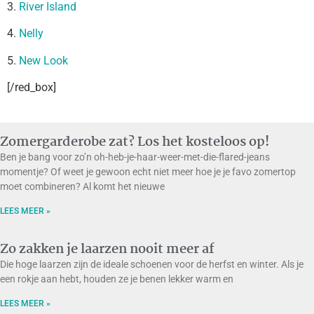
3.
River Island
4.
Nelly
5.
New Look
[/red_box]
Zomergarderobe zat? Los het kosteloos op!
Ben je bang voor zo’n oh-heb-je-haar-weer-met-die-flared-jeans
momentje? Of weet je gewoon echt niet meer hoe je je favo zomertop
moet combineren? Al komt het nieuwe
LEES MEER »
Zo zakken je laarzen nooit meer af
Die hoge laarzen zijn de ideale schoenen voor de herfst en winter. Als je
een rokje aan hebt, houden ze je benen lekker warm en
LEES MEER »