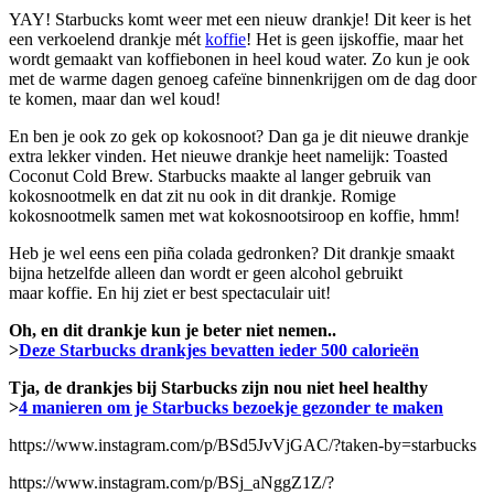
YAY! Starbucks komt weer met een nieuw drankje! Dit keer is het
een verkoelend drankje mét
koffie
! Het is geen ijskoffie, maar het
wordt gemaakt van koffiebonen in heel koud water. Zo kun je ook
met de warme dagen genoeg cafeïne binnenkrijgen om de dag door
te komen, maar dan wel koud!
En ben je ook zo gek op kokosnoot? Dan ga je dit nieuwe drankje
extra lekker vinden. Het nieuwe drankje heet namelijk: Toasted
Coconut Cold Brew. Starbucks maakte al langer gebruik van
kokosnootmelk en dat zit nu ook in dit drankje. Romige
kokosnootmelk samen met wat kokosnootsiroop en koffie, hmm!
Heb je wel eens een piña colada gedronken? Dit drankje smaakt
bijna hetzelfde alleen dan wordt er geen alcohol gebruikt
maar koffie. En hij ziet er best spectaculair uit!
Oh, en dit drankje kun je beter niet nemen..
>
Deze Starbucks drankjes bevatten ieder 500 calorieën
Tja, de drankjes bij Starbucks zijn nou niet heel healthy
>
4 manieren om je Starbucks bezoekje gezonder te maken
https://www.instagram.com/p/BSd5JvVjGAC/?taken-by=starbucks
https://www.instagram.com/p/BSj_aNggZ1Z/?