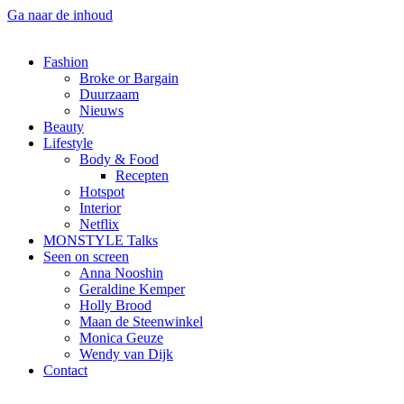
Ga naar de inhoud
Fashion
Broke or Bargain
Duurzaam
Nieuws
Beauty
Lifestyle
Body & Food
Recepten
Hotspot
Interior
Netflix
MONSTYLE Talks
Seen on screen
Anna Nooshin
Geraldine Kemper
Holly Brood
Maan de Steenwinkel
Monica Geuze
Wendy van Dijk
Contact