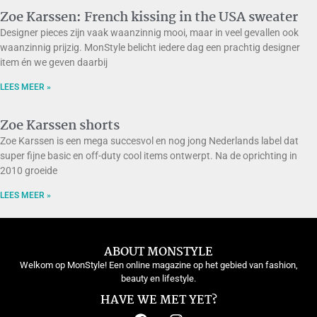
Zoe Karssen: French kissing in the USA sweater
Designer pieces zijn vaak waanzinnig mooi, maar in veel gevallen ook
waanzinnig prijzig. MonStyle belicht iedere dag een prachtig designer
item én we geven daarbij
LEES MEER »
Zoe Karssen shorts
Zoe Karssen is een mega succesvol en nog jong Nederlands label dat
super fijne basic en off-duty cool items ontwerpt. Na de oprichting in
2010 groeide
LEES MEER »
ABOUT MONSTYLE
Welkom op MonStyle! Een online magazine op het gebied van fashion,
beauty en lifestyle.
HAVE WE MET YET?