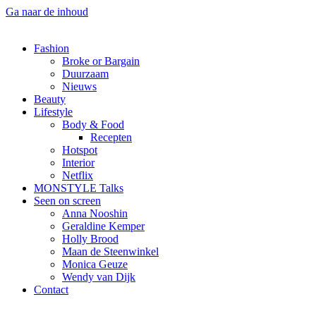
Ga naar de inhoud
Fashion
Broke or Bargain
Duurzaam
Nieuws
Beauty
Lifestyle
Body & Food
Recepten
Hotspot
Interior
Netflix
MONSTYLE Talks
Seen on screen
Anna Nooshin
Geraldine Kemper
Holly Brood
Maan de Steenwinkel
Monica Geuze
Wendy van Dijk
Contact