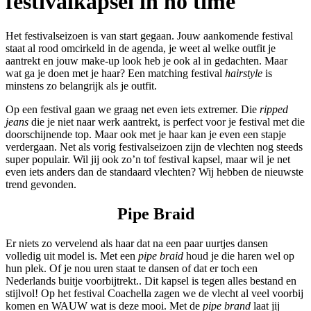
festivalkapsel in no time
Het festivalseizoen is van start gegaan. Jouw aankomende festival
staat al rood omcirkeld in de agenda, je weet al welke outfit je
aantrekt en jouw make-up look heb je ook al in gedachten. Maar
wat ga je doen met je haar? Een matching festival
hairstyle
is
minstens zo belangrijk als je outfit.
Op een festival gaan we graag net even iets extremer. Die
ripped
jeans
die je niet naar werk aantrekt, is perfect voor je festival met die
doorschijnende top. Maar ook met je haar kan je even een stapje
verdergaan. Net als vorig festivalseizoen zijn de vlechten nog steeds
super populair. Wil jij ook zo’n tof festival kapsel, maar wil je net
even iets anders dan de standaard vlechten? Wij hebben de nieuwste
trend gevonden.
Pipe Braid
Er niets zo vervelend als haar dat na een paar uurtjes dansen
volledig uit model is. Met een
pipe braid
houd je die haren wel op
hun plek. Of je nou uren staat te dansen of dat er toch een
Nederlands buitje voorbijtrekt.. Dit kapsel is tegen alles bestand en
stijlvol! Op het festival Coachella zagen we de vlecht al veel voorbij
komen en WAUW wat is deze mooi. Met de
pipe brand
laat jij