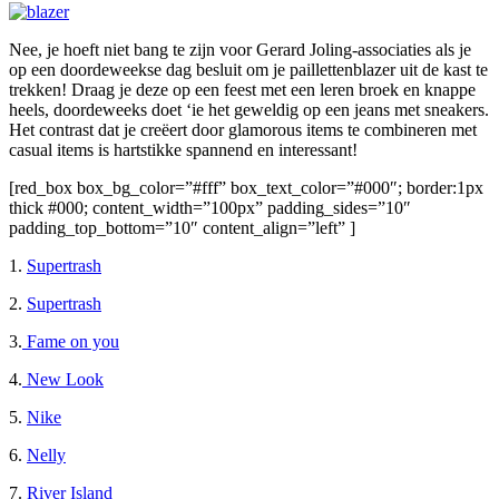
Nee, je hoeft niet bang te zijn voor Gerard Joling-associaties als je
op een doordeweekse dag besluit om je paillettenblazer uit de kast te
trekken! Draag je deze op een feest met een leren broek en knappe
heels, doordeweeks doet ‘ie het geweldig op een jeans met sneakers.
Het contrast dat je creëert door glamorous items te combineren met
casual items is hartstikke spannend en interessant!
[red_box box_bg_color=”#fff” box_text_color=”#000″; border:1px
thick #000; content_width=”100px” padding_sides=”10″
padding_top_bottom=”10″ content_align=”left” ]
1.
Supertrash
2.
Supertrash
3.
Fame on you
4.
New Look
5.
Nike
6.
Nelly
7.
River Island