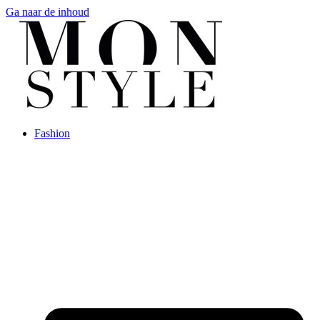
Ga naar de inhoud
Fashion