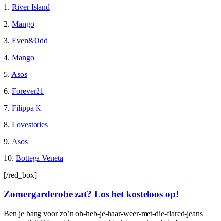
1.
River Island
2.
Mango
3.
Even&Odd
4.
Mango
5.
Asos
6.
Forever21
7.
Filippa K
8.
Lovestories
9.
Asos
10.
Bottega Veneta
[/red_box]
Zomergarderobe zat? Los het kosteloos op!
Ben je bang voor zo’n oh-heb-je-haar-weer-met-die-flared-jeans