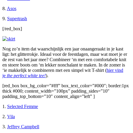
8.
Asos
9.
Supertrash
[/red_box]
Nog zo’n item dat waarschijnlijk een jaar onaangeraakt in je kast
ligt: het glitterrokje. Ideaal voor de feestdagen, maar wat moet je er
de rest van het jaar mee? Combineer ‘m met een comfortabele knit
en stoere boots om ‘m lekker nonchalant te maken. In de zomer is
‘ie makkelijk te combineren met een simpel wit T-shirt (
hier vind
je
the perfect white tee!
).
[red_box box_bg_color=”#fff” box_text_color=”#000″; border:1px
thick #000; content_width=”100px” padding_sides=”10″
padding_top_bottom=”10″ content_align=”left” ]
1.
Selected Femme
2.
Vila
3.
Jeffrey Campbell