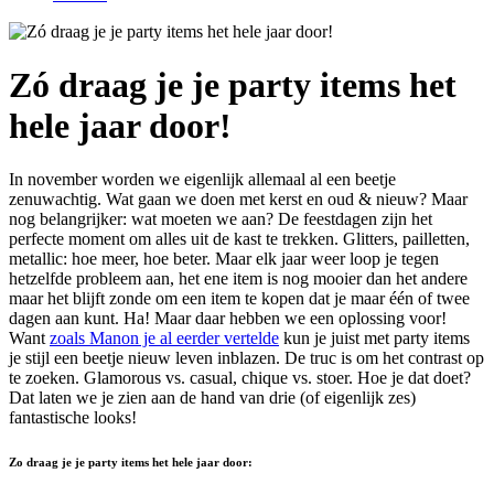
Zó draag je je party items het
hele jaar door!
In november worden we eigenlijk allemaal al een beetje
zenuwachtig. Wat gaan we doen met kerst en oud & nieuw? Maar
nog belangrijker: wat moeten we aan? De feestdagen zijn het
perfecte moment om alles uit de kast te trekken. Glitters, pailletten,
metallic: hoe meer, hoe beter. Maar elk jaar weer loop je tegen
hetzelfde probleem aan, het ene item is nog mooier dan het andere
maar het blijft zonde om een item te kopen dat je maar één of twee
dagen aan kunt. Ha! Maar daar hebben we een oplossing voor!
Want
zoals Manon je al eerder vertelde
kun je juist met party items
je stijl een beetje nieuw leven inblazen. De truc is om het contrast op
te zoeken. Glamorous vs. casual, chique vs. stoer. Hoe je dat doet?
Dat laten we je zien aan de hand van drie (of eigenlijk zes)
fantastische looks!
Zo draag je je party items het hele jaar door: