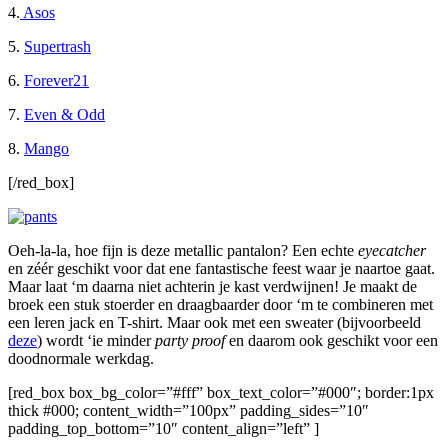
4.
Asos
5.
Supertrash
6.
Forever21
7.
Even & Odd
8.
Mango
[/red_box]
Oeh-la-la, hoe fijn is deze metallic pantalon? Een echte
eyecatcher
en zéér geschikt voor dat ene fantastische feest waar je naartoe gaat.
Maar laat ‘m daarna niet achterin je kast verdwijnen! Je maakt de
broek een stuk stoerder en draagbaarder door ‘m te combineren met
een leren jack en T-shirt. Maar ook met een sweater (bijvoorbeeld
deze
) wordt ‘ie minder
party proof
en daarom ook geschikt voor een
doodnormale werkdag.
[red_box box_bg_color=”#fff” box_text_color=”#000″; border:1px
thick #000; content_width=”100px” padding_sides=”10″
padding_top_bottom=”10″ content_align=”left” ]